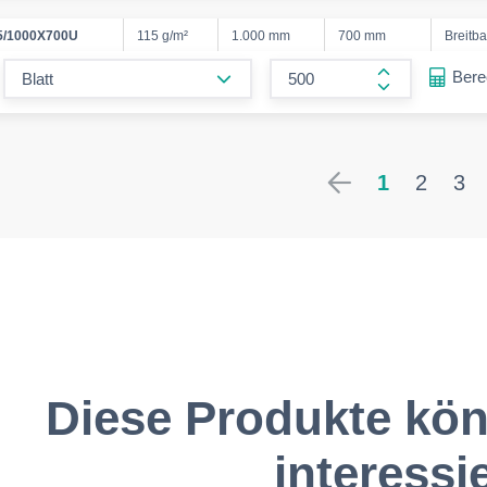
5/1000X700U
115 g/m²
1.000 mm
700 mm
Breitb
form.decrease-amount
Ber
form.increase
1
2
3
Diese Produkte kön
interessi