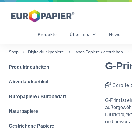
Table Of Content
Diese Produkte könnten Sie auch interessieren
sr.skip-to.main-content
sr.skip-to.table-of-contents
sr.skip-to.main-navigation
Produkte
Über uns
News
Shop
Digitaldruckpapiere
Laser-Papiere / gestrichen
G-Pri
Produktneuheiten
Abverkaufsartikel
Scrolle 
Büropapiere / Bürobedarf
G-Print ist e
außergewöhnl
Naturpapiere
Druckprojekt
und hervorra
Gestrichene Papiere