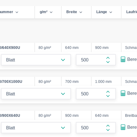
lnummer
g/m²
Breite
Länge
Laufr
0/640X900U
80 g/m²
640 mm
900 mm
Schma
form.decrease-amount
Ber
form.increase
0/700X1000U
80 g/m²
700 mm
1.000 mm
Schma
form.decrease-amount
Ber
form.increase
0/900X640U
80 g/m²
900 mm
640 mm
Breitb
form.decrease-amount
Ber
form.increase