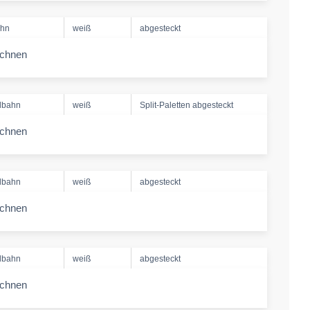
ahn
weiß
abgesteckt
echnen
-amount
lbahn
weiß
Split-Paletten abgesteckt
echnen
-amount
lbahn
weiß
abgesteckt
echnen
-amount
lbahn
weiß
abgesteckt
echnen
-amount