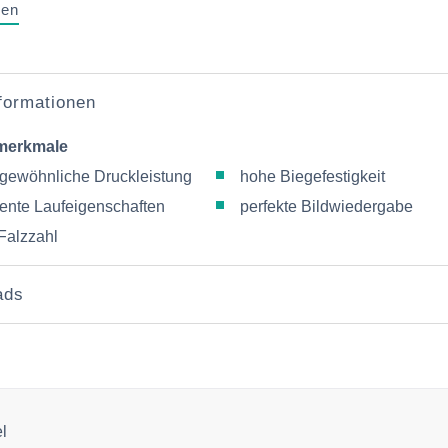
gen
nformationen
merkmale
gewöhnliche Druckleistung
hohe Biegefestigkeit
lente Laufeigenschaften
perfekte Bildwiedergabe
Falzzahl
ads
el