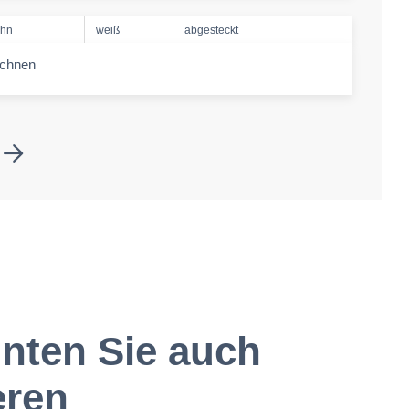
ahn
weiß
abgesteckt
echnen
-amount
nten Sie auch
eren