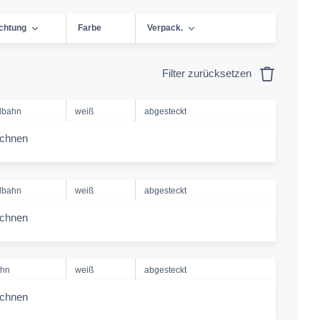
ichtung
Farbe
Verpack.
Filter zurücksetzen
lbahn
weiß
abgesteckt
echnen
-amount
lbahn
weiß
abgesteckt
echnen
-amount
ahn
weiß
abgesteckt
echnen
-amount