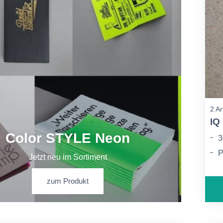
2 Ar
IQ
Color STYLE Neon
3
P
Jetzt neu im Sortiment
B
k
zum Produkt