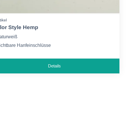
tikel
lor Style Hemp
aturweiß
ichtbare Hanfeinschlüsse
0% Hanf-Zellstoff
Details