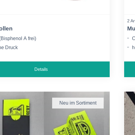
2 Ar
ollen
Mu
(Bisphenol A frei)
C
ne Druck
h
indlich für ausgezeichnete Lesbarkeit
C
T
Details
Neu im Sortiment