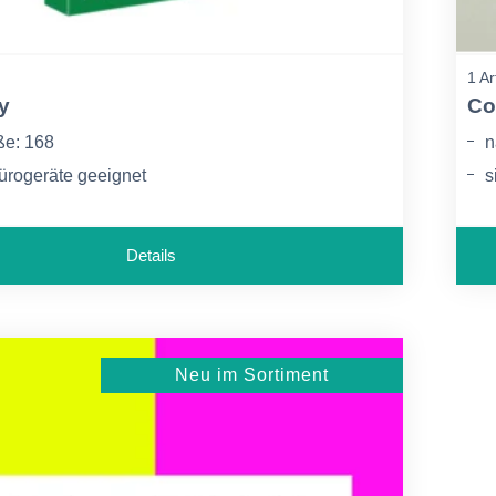
1 Ar
y
Co
ße: 168
n
Bürogeräte geeignet
s
 Farben und tiefes Schwarz
3
Details
Neu im Sortiment