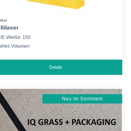
tikel
ltilaser
IE-Weiße: 150
ohes Volumen
olorlok Technologie-bessere Druckqualität bei rascher
rocknung
Details
Neu im Sortiment