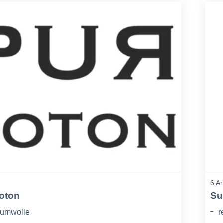
6 Ar
oton
Su
umwolle
r