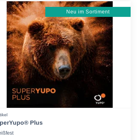
Neu im Sortiment
tikel
perYupo® Plus
eißfest