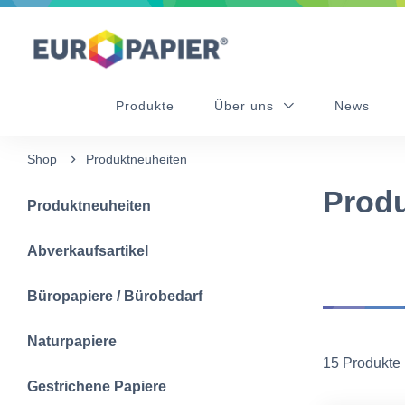
Table Of Content
sr.skip-to.main-content
sr.skip-to.table-of-contents
sr.skip-to.main-navigation
Produkte
Über uns
News
Shop
Produktneuheiten
Produ
Produktneuheiten
Abverkaufsartikel
Büropapiere / Bürobedarf
Naturpapiere
15 Produkte
Gestrichene Papiere