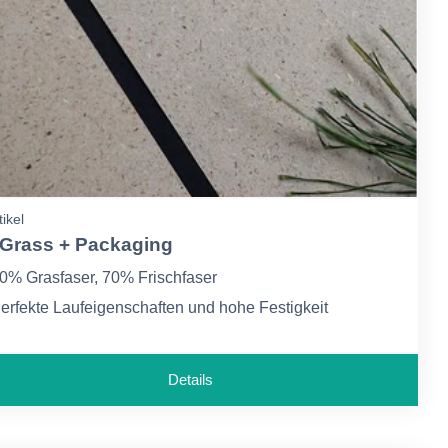
tikel
 Grass + Packaging
0% Grasfaser, 70% Frischfaser
erfekte Laufeigenschaften und hohe Festigkeit
esonders natürliches Erscheinungsbild und Haptik durch
leine sichtbare Grasfasern
Details