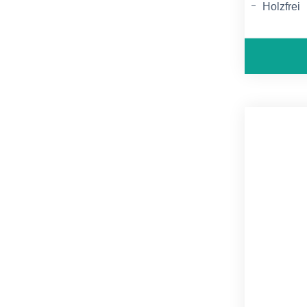
Holzfrei
Säurefrei