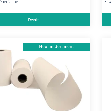
Oberfläche
w
ge Kuverts
m
Details
Neu im Sortiment