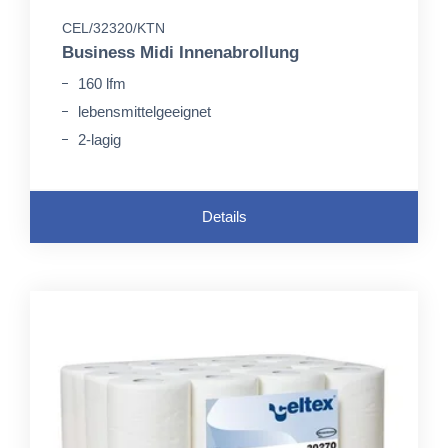
CEL/32320/KTN
Business Midi Innenabrollung
160 lfm
lebensmittelgeeignet
2-lagig
Details