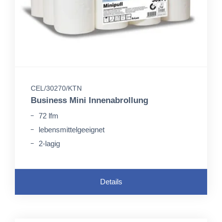
CEL/30270/KTN
Business Mini Innenabrollung
72 lfm
lebensmittelgeeignet
2-lagig
Details