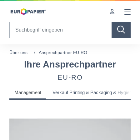
Table Of Content
Ihre Ansprechpartner
sr.skip-to.main-content
sr.skip-to.table-of-contents
sr.skip-to.main-navigation
Search
Über uns
Ansprechpartner EU-RO
Ihre Ansprechpartner
EU-RO
Management
Verkauf Printing & Packaging & Hygiene P