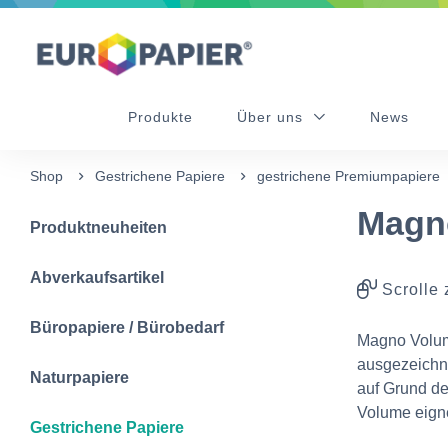
Table Of Content
Diese Produkte könnten Sie auch interessieren
sr.skip-to.main-content
sr.skip-to.table-of-contents
sr.skip-to.main-navigation
Produkte
Über uns
News
Shop
Gestrichene Papiere
gestrichene Premiumpapiere
Magn
Produktneuheiten
Abverkaufsartikel
Scrolle 
Büropapiere / Bürobedarf
Magno Volume
ausgezeichn
Naturpapiere
auf Grund d
Volume eigne
Gestrichene Papiere