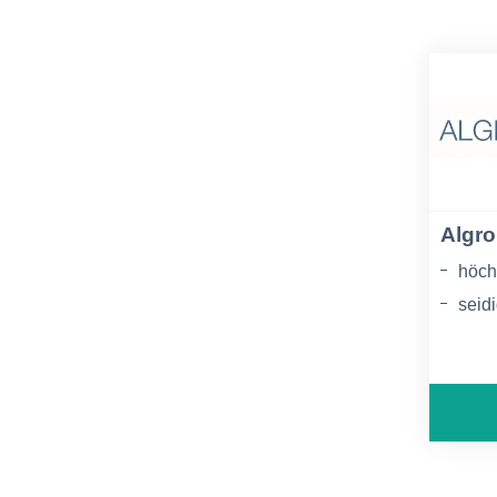
Algro
höch
seid
Ober
sehr
Lich