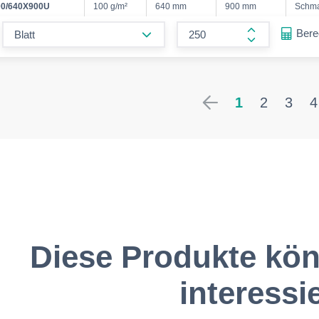
0/640X900U
100 g/m²
640 mm
900 mm
Schm
form.decrease-amount
Ber
form.increase
1
2
3
4
Diese Produkte kön
interessi