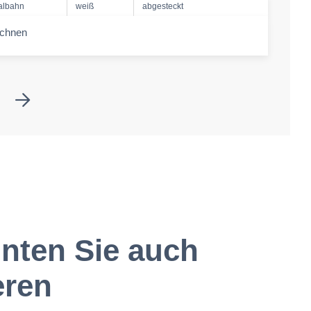
albahn
weiß
abgesteckt
echnen
-amount
nten Sie auch
eren