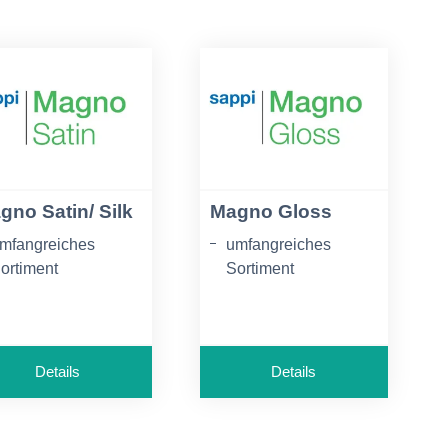
gno Satin/ Silk
Magno Gloss
mfangreiches
umfangreiches
ortiment
Sortiment
amtweiche
außergewöhnliche
berfläche
Wiedergabe von
Intensität, Farbe und
ußergewöhnliche
Details
Details
Details
iedergabe von
ntensität, Farbe und
herausragende
etails
Druckergebnisse