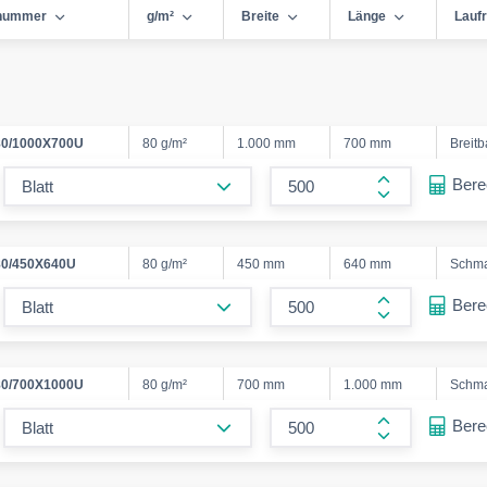
lnummer
g/m²
Breite
Länge
Laufr
0/1000X700U
80 g/m²
1.000 mm
700 mm
Breit
form.decrease-amount
Ber
form.increase
0/450X640U
80 g/m²
450 mm
640 mm
Schm
form.decrease-amount
Ber
form.increase
0/700X1000U
80 g/m²
700 mm
1.000 mm
Schm
form.decrease-amount
Ber
form.increase