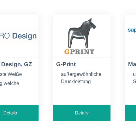
 Design, GZ
G-Print
Ma
ste Weiße
außergewöhnliche
u
Druckleistung
S
ig weiche
fläche
exzellente
s
Laufeigenschaften
O
 hohe
tbeständigkeit
hohe Falzzahl
a
Details
Details
W
I
D