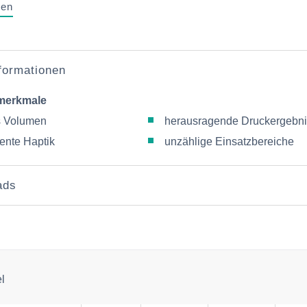
gen
nformationen
merkmale
 Volumen
herausragende Druckergebn
lente Haptik
unzählige Einsatzbereiche
ads
el