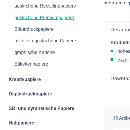
mehr anzei
gestrichene Recyclingpapiere
gestrichene Premiumpapiere
Bilderdruckpapiere
Detaili
mittelfein-gestrichene Papiere
Produkt
hohes
graphische Kartone
exzel
Etikettenpapiere
Downlo
Kreativpapiere
Digitaldruckpapiere
SD- und synthetische Papiere
42 Artik
Haftpapiere