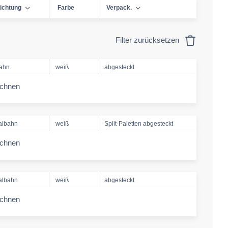
ichtung
Farbe
Verpack.
Filter zurücksetzen
bahn
weiß
abgesteckt
echnen
-amount
albahn
weiß
Split-Paletten abgesteckt
echnen
-amount
albahn
weiß
abgesteckt
echnen
-amount