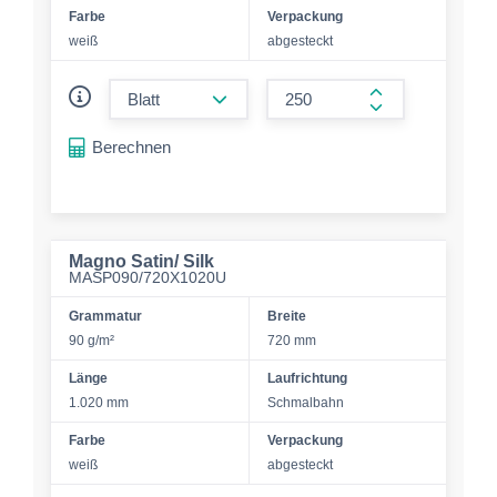
Farbe
Verpackung
weiß
abgesteckt
form.decrease-amount
form.increase-a
Berechnen
Magno Satin/ Silk
MASP090/720X1020U
Grammatur
Breite
90 g/m²
720 mm
Länge
Laufrichtung
1.020 mm
Schmalbahn
Farbe
Verpackung
weiß
abgesteckt