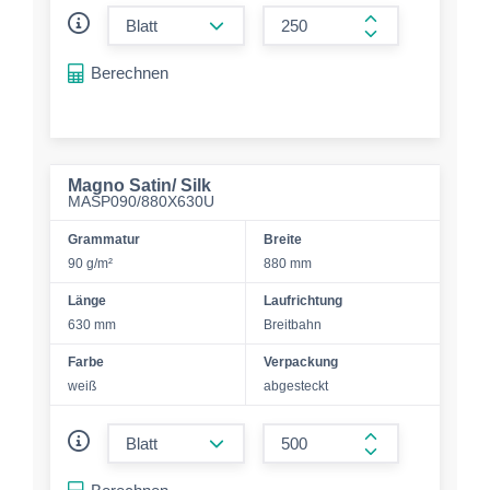
form.decrease-amount
form.increase-a
Berechnen
Magno Satin/ Silk
MASP090/880X630U
Grammatur
Breite
90 g/m²
880 mm
Länge
Laufrichtung
630 mm
Breitbahn
Farbe
Verpackung
weiß
abgesteckt
form.decrease-amount
form.increase-a