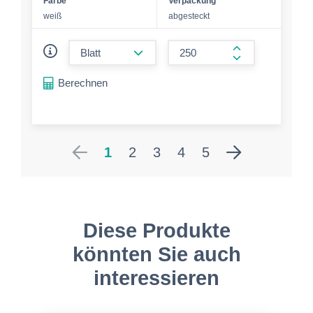
Farbe
Verpackung
weiß
abgesteckt
form.decrease-amount
form.increase-a
Berechnen
1
2
3
4
5
Diese Produkte
könnten Sie auch
interessieren