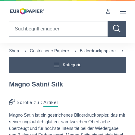
Table Of Content
Diese Produkte könnten Sie auch interessieren
sr.skip-to.main-content
sr.skip-to.table-of-contents
sr.skip-to.main-navigation
Search
Shop
Gestrichene Papiere
Bilderdruckpapiere
Magn
Kategorie
Magno Satin/ Silk
Scrolle zu :
Artikel
Magno Satin ist ein gestrichenes Bilderdruckpapier, das mit
seiner unglaublich glatten, samtweichen Oberfläche
überzeugt und für höchste Intensität bei der Wiedergabe
von Bilder und Farben sorgt. Magno Satin eignet sich ideal