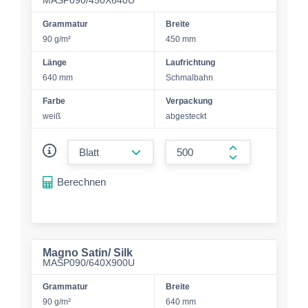
MASP090/450X640U
Grammatur
Breite
90 g/m²
450 mm
Länge
Laufrichtung
640 mm
Schmalbahn
Farbe
Verpackung
weiß
abgesteckt
form.decrease-amount
form.increase-a
Berechnen
Magno Satin/ Silk
MASP090/640X900U
Grammatur
Breite
90 g/m²
640 mm