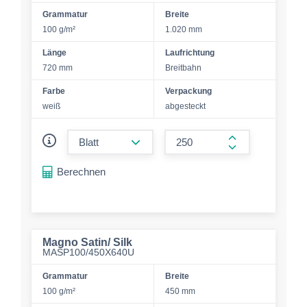
Grammatur
Breite
100 g/m²
1.020 mm
Länge
Laufrichtung
720 mm
Breitbahn
Farbe
Verpackung
weiß
abgesteckt
form.decrease-amount
form.increase-a
Berechnen
Magno Satin/ Silk
MASP100/450X640U
Grammatur
Breite
100 g/m²
450 mm