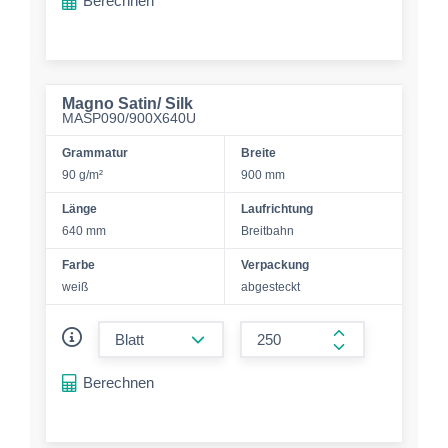
Berechnen
Magno Satin/ Silk
MASP090/900X640U
Grammatur
Breite
90 g/m²
900 mm
Länge
Laufrichtung
640 mm
Breitbahn
Farbe
Verpackung
weiß
abgesteckt
form.decrease-amount
form.increase-a
Berechnen