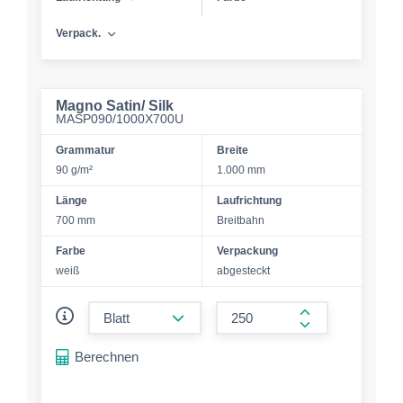
Verpack.
Magno Satin/ Silk
MASP090/1000X700U
Grammatur
Breite
90 g/m²
1.000 mm
Länge
Laufrichtung
700 mm
Breitbahn
Farbe
Verpackung
weiß
abgesteckt
form.decrease-amount
form.increase-a
Berechnen