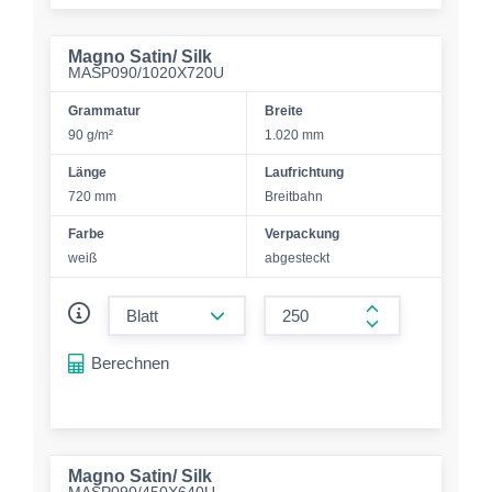
Magno Satin/ Silk
MASP090/1020X720U
Grammatur
Breite
90 g/m²
1.020 mm
Länge
Laufrichtung
720 mm
Breitbahn
Farbe
Verpackung
weiß
abgesteckt
form.decrease-amount
form.increase-a
Berechnen
Magno Satin/ Silk