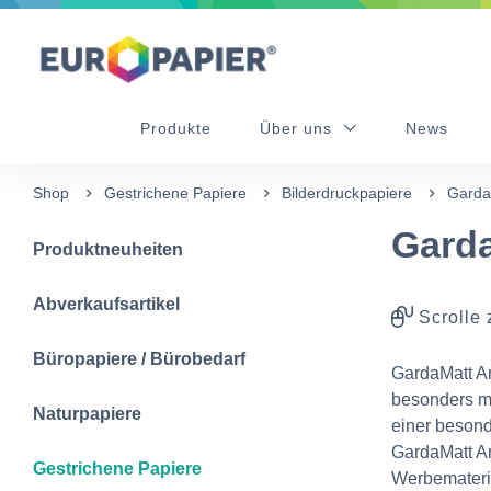
Table Of Content
Ergänzende Produkte
Diese Produkte könnten Sie auch interessieren
sr.skip-to.main-content
sr.skip-to.table-of-contents
sr.skip-to.main-navigation
Produkte
Über uns
News
Shop
Gestrichene Papiere
Bilderdruckpapiere
Garda
Garda
Produktneuheiten
Abverkaufsartikel
Scrolle 
Büropapiere / Bürobedarf
GardaMatt Ar
besonders mi
Naturpapiere
einer besond
GardaMatt Art
Gestrichene Papiere
Werbemateria