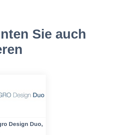
nten Sie auch
eren
gro Design Duo,
Z