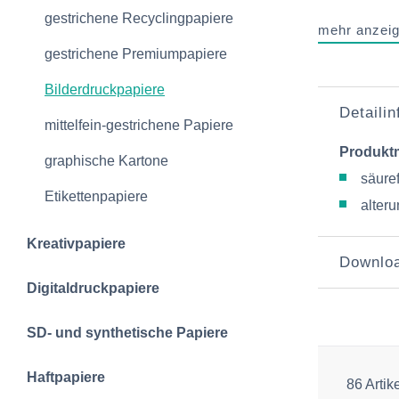
gestrichene Recyclingpapiere
mehr anzei
gestrichene Premiumpapiere
Bilderdruckpapiere
Detaili
mittelfein-gestrichene Papiere
Produkt
graphische Kartone
säuref
Etikettenpapiere
alter
Kreativpapiere
Downlo
Digitaldruckpapiere
SD- und synthetische Papiere
Haftpapiere
86 Artik