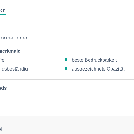
gen
nformationen
merkmale
rei
beste Bedruckbarkeit
ungsbeständig
ausgezeichnete Opazität
ads
el