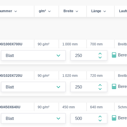
lnummer
g/m²
Breite
Länge
Lauf
0/1000X700U
90 g/m²
1.000 mm
700 mm
Breit
form.decrease-amount
Ber
form.increase
0/1020X720U
90 g/m²
1.020 mm
720 mm
Breit
form.decrease-amount
Ber
form.increase
0/450X640U
90 g/m²
450 mm
640 mm
Schm
form.decrease-amount
Ber
form.increase