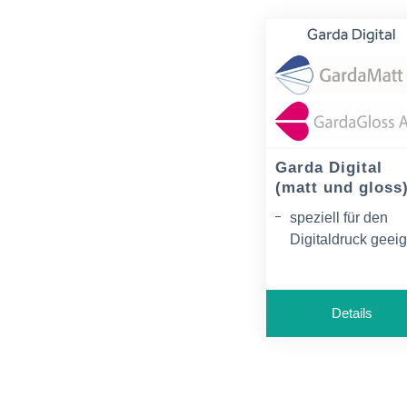
Garda Digital
(matt und gloss
speziell für den
Digitaldruck geei
hohe Druckbrillan
matt und gloss
Details