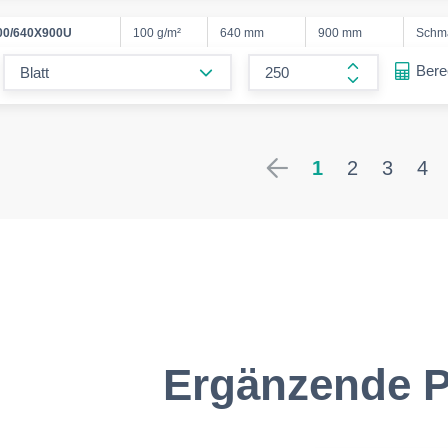
0/640X900U
100 g/m²
640 mm
900 mm
Schm
form.decrease-amount
Ber
form.increase
1
2
3
4
Ergänzende P