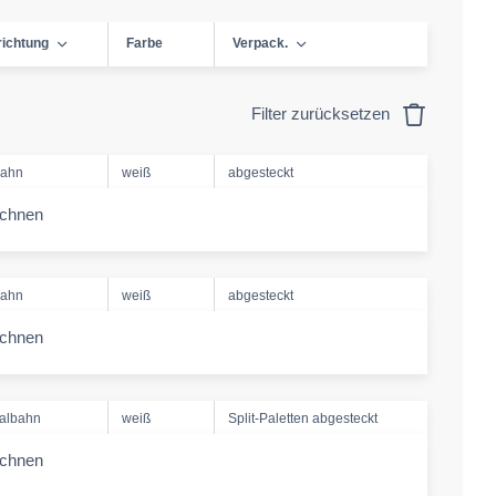
richtung
Farbe
Verpack.
Filter zurücksetzen
bahn
weiß
abgesteckt
echnen
-amount
bahn
weiß
abgesteckt
echnen
-amount
albahn
weiß
Split-Paletten abgesteckt
echnen
-amount