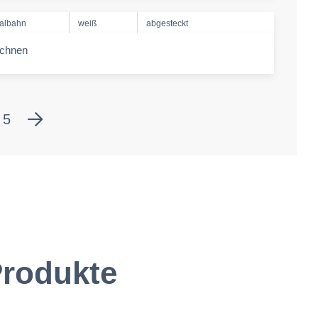
albahn
weiß
abgesteckt
echnen
-amount
5
rodukte