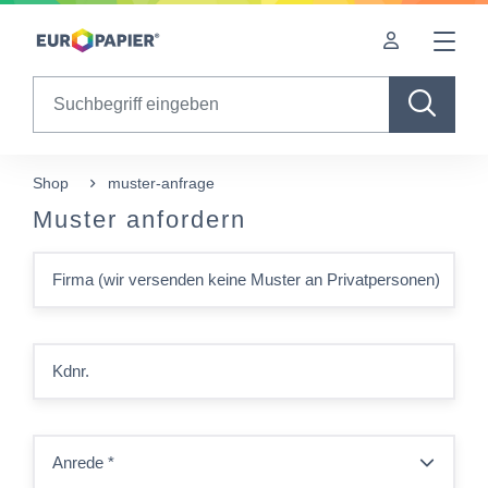
Table Of Content
sr.skip-to.main-content
sr.skip-to.table-of-contents
sr.skip-to.main-navigation
Search
Shop
muster-anfrage
Muster anfordern
Firma (wir versenden keine Muster an Privatpersonen)
Kdnr.
Anrede
*