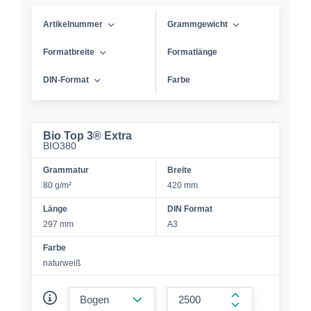
Artikelnummer
Grammgewicht
Formatbreite
Formatlänge
DIN-Format
Farbe
Bio Top 3® Extra
BIO380
Grammatur
Breite
80 g/m²
420 mm
Länge
DIN Format
297 mm
A3
Farbe
naturweiß
form.decrease-amount
form.increase-a