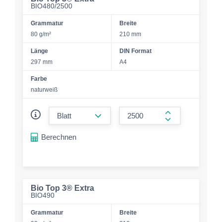
BIO480/2500
Grammatur
Breite
80 g/m²
210 mm
Länge
DIN Format
297 mm
A4
Farbe
naturweiß
form.decrease-amount
form.increase-a
Berechnen
Bio Top 3® Extra
BIO490
Grammatur
Breite