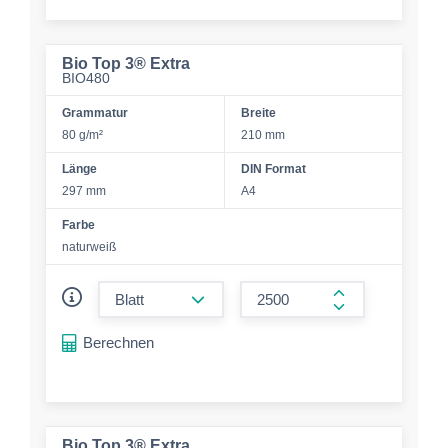
Bio Top 3® Extra
BIO480
Grammatur
Breite
80 g/m²
210 mm
Länge
DIN Format
297 mm
A4
Farbe
naturweiß
form.decrease-amount
form.increase-a
Berechnen
Bio Top 3® Extra