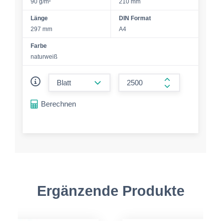
90 g/m²
210 mm
Länge
DIN Format
297 mm
A4
Farbe
naturweiß
form.decrease-amount
form.increase-a
Berechnen
Ergänzende Produkte