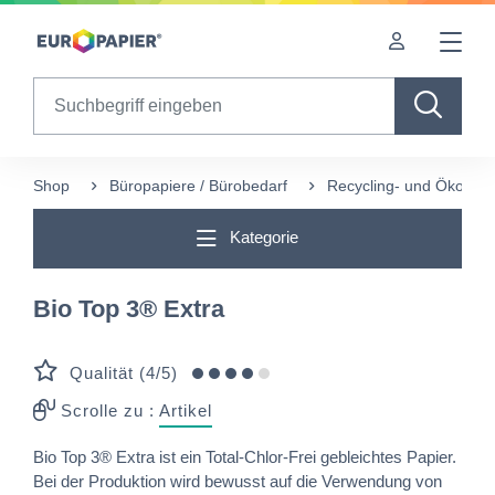
Table Of Content
Ergänzende Produkte
Diese Produkte könnten Sie auch interessieren
sr.skip-to.main-content
sr.skip-to.table-of-contents
sr.skip-to.main-navigation
Search
Shop
Büropapiere / Bürobedarf
Recycling- und Ökofreu
Kategorie
Bio Top 3® Extra
Qualität (4/5)
Scrolle zu :
Artikel
Bio Top 3® Extra ist ein Total-Chlor-Frei gebleichtes Papier.
Bei der Produktion wird bewusst auf die Verwendung von