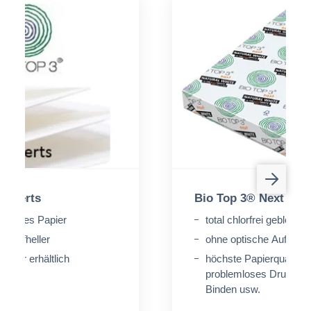
Kuverts
Bio Top 3® Next
bleichtes Papier
total chlorfrei gebleicht
e Aufheller
ohne optische Aufheller
pier erhältlich
höchste Papierqualität 
problemloses Drucken, F
Binden usw.