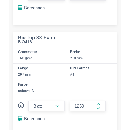
Berechnen
Bio Top 3® Extra
BIO416
Grammatur
Breite
160 g/m²
210 mm
Länge
DIN Format
297 mm
A4
Farbe
naturweiß
form.decrease-amount
form.increase-a
Berechnen