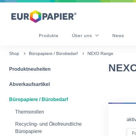
Table Of Content
sr.skip-to.main-content
sr.skip-to.table-of-contents
sr.skip-to.main-navigation
Produkte
Über uns
News
Shop
Büropapiere / Bürobedarf
NEXO Range
NEXO
Produktneuheiten
Abverkaufsartikel
Büropapiere / Bürobedarf
Thermorollen
aktiv
Recycling- und Ökofreundliche
Büropapiere
F