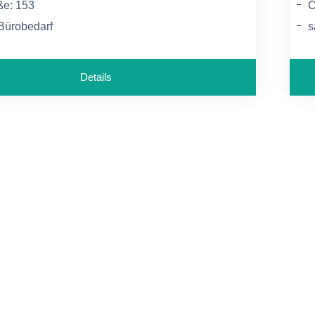
ße: 153
C
 Bürobedarf
s
 gängigen Laser- und InkJet-Druckanwendungen
f
Details