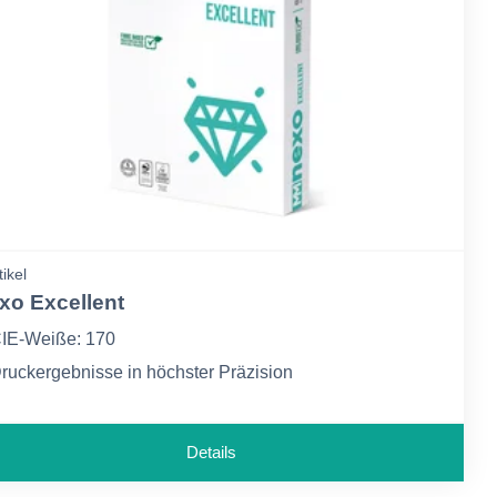
tikel
xo Excellent
IE-Weiße: 170
ruckergebnisse in höchster Präzision
ür alle gängigen Laser- und InkJet-Druckanwendungen
Details