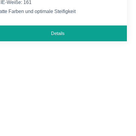
IE-Weiße: 161
atte Farben und optimale Steifigkeit
ür alle gängigen Laser- und InkJet-Druckanwendungen
Details