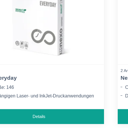
2 Ar
eryday
Ne
ße: 146
C
 gängigen Laser- und InkJet-Druckanwendungen
D
eundliche plastikfreie Verpackung
f
Details