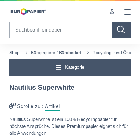
Table Of Content
Ergänzende Produkte
Diese Produkte könnten Sie auch interessieren
sr.skip-to.main-content
sr.skip-to.table-of-contents
sr.skip-to.main-navigation
Search
Shop
Büropapiere / Bürobedarf
Recycling- und Ökofreu
Kategorie
Nautilus Superwhite
Scrolle zu :
Artikel
Nautilus Superwhite ist ein 100% Recyclingpapier für
höchste Ansprüche. Dieses Premiumpapier eignet sich für
alle Anwendungen.