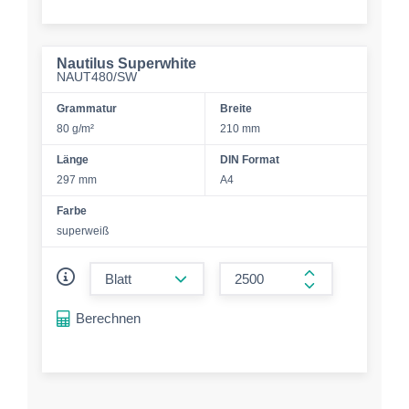
Nautilus Superwhite
NAUT480/SW
Grammatur
Breite
80 g/m²
210 mm
Länge
DIN Format
297 mm
A4
Farbe
superweiß
form.decrease-amount
form.increase-a
Berechnen