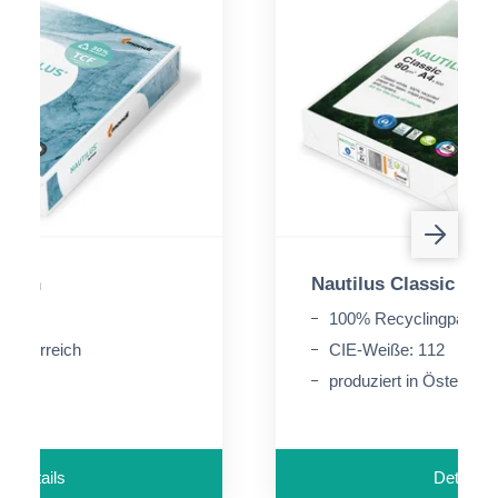
fresh
Nautilus Classic
 161
100% Recyclingpapier
n Österreich
CIE-Weiße: 112
zität
produziert in Österreic
Details
Details