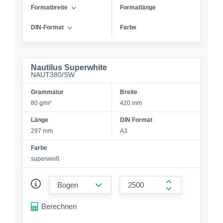
Formatbreite
Formatlänge
DIN-Format
Farbe
Nautilus Superwhite
NAUT380/SW
Grammatur
Breite
80 g/m²
420 mm
Länge
DIN Format
297 mm
A3
Farbe
superweiß
form.decrease-amount
form.increase-a
Berechnen