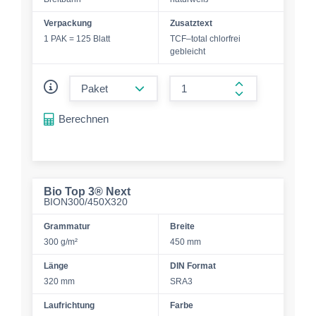
Verpackung
Zusatztext
1 PAK = 125 Blatt
TCF–total chlorfrei
gebleicht
form.decrease-amount
form.increase-a
Berechnen
Bio Top 3® Next
BION300/450X320
Grammatur
Breite
300 g/m²
450 mm
Länge
DIN Format
320 mm
SRA3
Laufrichtung
Farbe