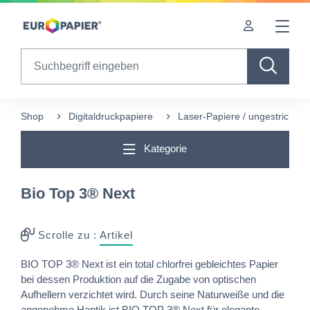
Table Of Content
Ergänzende Produkte
sr.skip-to.main-content
sr.skip-to.table-of-contents
sr.skip-to.main-navigation
Search
Shop
Digitaldruckpapiere
Laser-Papiere / ungestrichen
Kategorie
Bio Top 3® Next
Scrolle zu :
Artikel
BIO TOP 3® Next ist ein total chlorfrei gebleichtes Papier
bei dessen Produktion auf die Zugabe von optischen
Aufhellern verzichtet wird. Durch seine Naturweiße und die
angenehme Haptik ist BIO TOP 3® Next für elegante,