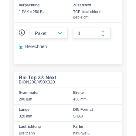
Verpackung
Zusatztext
1 PAK = 250 Blatt
TCF–total chlorfrei
gebleicht
form.decrease-amount
form.increase-a
Berechnen
Bio Top 3® Next
BION200/450X320
Grammatur
Breite
200 g/m²
450 mm
Länge
DIN Format
320 mm
SRA3
Laufrichtung
Farbe
Breitbahn
naturweiß