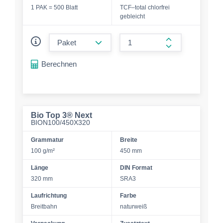
1 PAK = 500 Blatt
TCF–total chlorfrei
gebleicht
form.decrease-amount
form.increase-a
Berechnen
Bio Top 3® Next
BION100/450X320
Grammatur
Breite
100 g/m²
450 mm
Länge
DIN Format
320 mm
SRA3
Laufrichtung
Farbe
Breitbahn
naturweiß