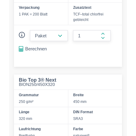
Verpackung
Zusatztext
1 PAK = 200 Blatt
TCF–total chlorfrei
gebleicht
form.decrease-amount
form.increase-a
Berechnen
Bio Top 3® Next
BION250/450X320
Grammatur
Breite
250 g/m²
450 mm
Länge
DIN Format
320 mm
SRA3
Laufrichtung
Farbe
Breitbahn
naturweiß