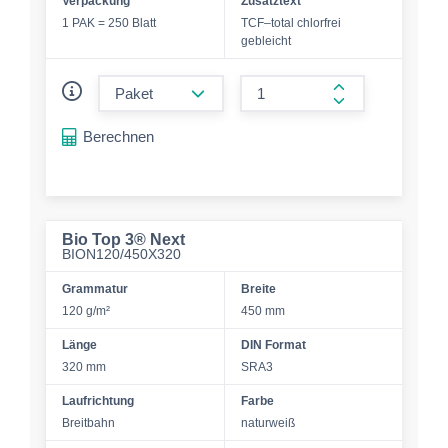
Verpackung
Zusatztext
1 PAK = 250 Blatt
TCF–total chlorfrei
gebleicht
form.decrease-amount
form.increase-a
Berechnen
Bio Top 3® Next
BION120/450X320
Grammatur
Breite
120 g/m²
450 mm
Länge
DIN Format
320 mm
SRA3
Laufrichtung
Farbe
Breitbahn
naturweiß