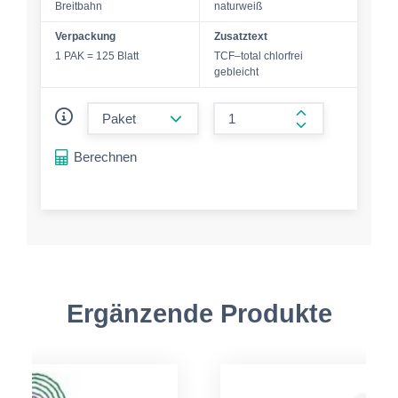
Breitbahn
naturweiß
Verpackung
Zusatztext
1 PAK = 125 Blatt
TCF–total chlorfrei
gebleicht
form.decrease-amount
form.increase-a
Berechnen
Ergänzende Produkte