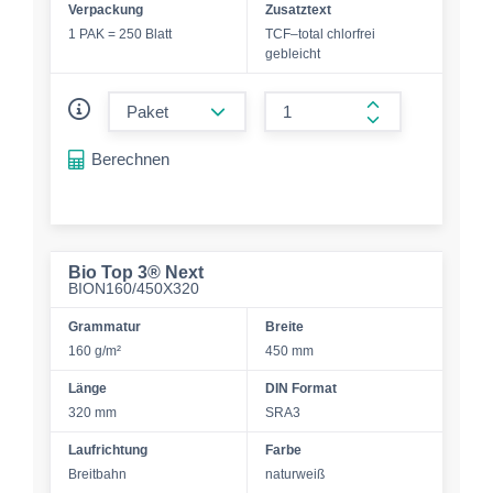
Verpackung
Zusatztext
1 PAK = 250 Blatt
TCF–total chlorfrei
gebleicht
form.decrease-amount
form.increase-a
Berechnen
Bio Top 3® Next
BION160/450X320
Grammatur
Breite
160 g/m²
450 mm
Länge
DIN Format
320 mm
SRA3
Laufrichtung
Farbe
Breitbahn
naturweiß