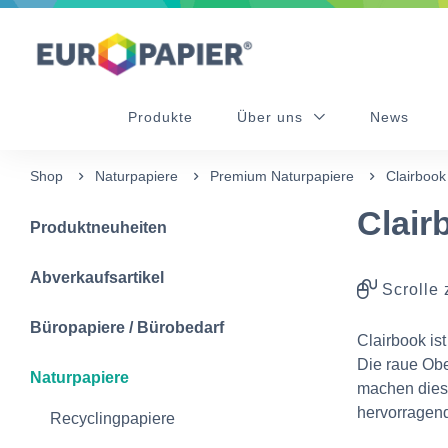
Table Of Content
sr.skip-to.main-content
sr.skip-to.table-of-contents
sr.skip-to.main-navigation
Produkte
Über uns
News
Shop
Naturpapiere
Premium Naturpapiere
Clairbook
Clair
Produktneuheiten
Abverkaufsartikel
Scrolle 
Büropapiere / Bürobedarf
Clairbook is
Die raue Obe
Naturpapiere
machen diese
hervorragend
Recyclingpapiere