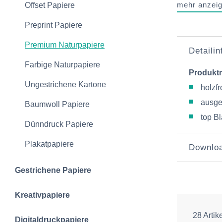
mehr anzei
Offset Papiere
Preprint Papiere
Premium Naturpapiere
Detaili
Farbige Naturpapiere
Produkt
Ungestrichene Kartone
holzfr
ausge
Baumwoll Papiere
top Bl
Dünndruck Papiere
Plakatpapiere
Downlo
Gestrichene Papiere
Kreativpapiere
28 Artik
Digitaldruckpapiere