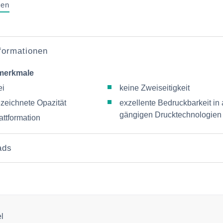
gen
nformationen
merkmale
ei
keine Zweiseitigkeit
zeichnete Opazität
exzellente Bedruckbarkeit in 
gängigen Drucktechnologien
attformation
ads
el