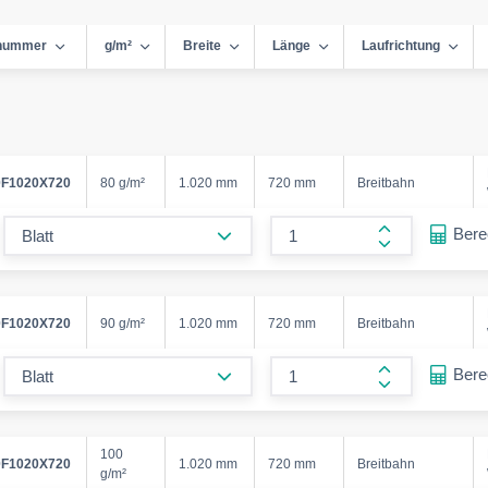
lnummer
g/m²
Breite
Länge
Laufrichtung
F1020X720
80 g/m²
1.020 mm
720 mm
Breitbahn
form.decrease-amount
Ber
form.increase
F1020X720
90 g/m²
1.020 mm
720 mm
Breitbahn
form.decrease-amount
Ber
form.increase
100
F1020X720
1.020 mm
720 mm
Breitbahn
g/m²