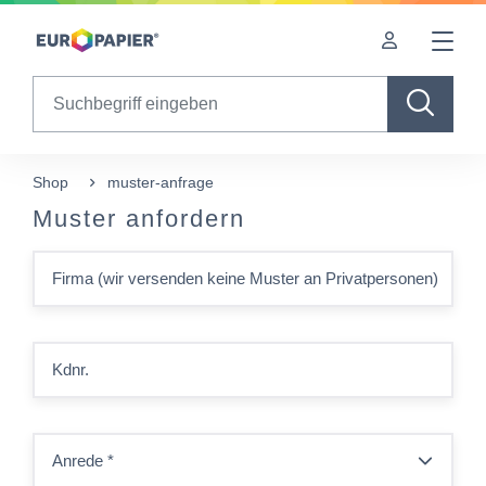
Table Of Content
sr.skip-to.main-content
sr.skip-to.table-of-contents
sr.skip-to.main-navigation
Search
Shop
muster-anfrage
Muster anfordern
Firma (wir versenden keine Muster an Privatpersonen)
Kdnr.
Anrede
*