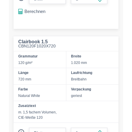
form.increase-a
Berechnen
Clairbook 1.5
CBN120F1020X720
Grammatur
Breite
120 g/m²
1.020 mm
Länge
Laufrichtung
720 mm
Breitbahn
Farbe
Verpackung
Natural White
geriest
Zusatztext
m. 1,5 fachem Volumen,
CIE-Weiße 120
form.decrease-amount