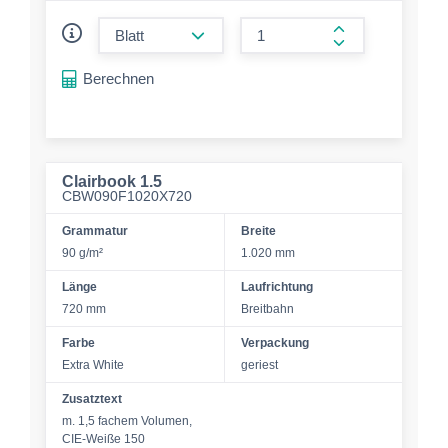
form.decrease-amount
form.increase-a
Berechnen
Clairbook 1.5
CBW090F1020X720
Grammatur
Breite
90 g/m²
1.020 mm
Länge
Laufrichtung
720 mm
Breitbahn
Farbe
Verpackung
Extra White
geriest
Zusatztext
m. 1,5 fachem Volumen,
CIE-Weiße 150