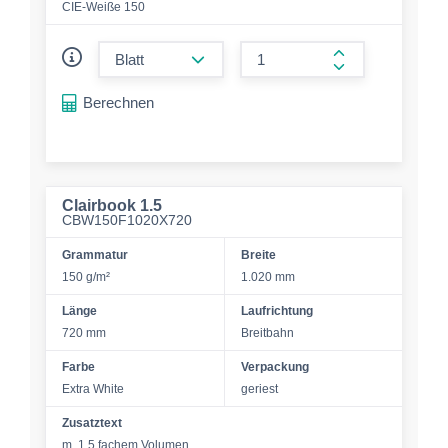
CIE-Weiße 150
form.decrease-amount
form.increase-a
Berechnen
Clairbook 1.5
CBW150F1020X720
Grammatur
Breite
150 g/m²
1.020 mm
Länge
Laufrichtung
720 mm
Breitbahn
Farbe
Verpackung
Extra White
geriest
Zusatztext
m. 1,5 fachem Volumen,