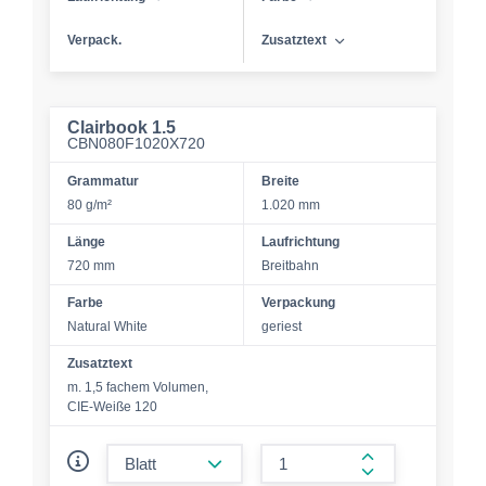
Verpack.
Zusatztext
Clairbook 1.5
CBN080F1020X720
Grammatur
Breite
80 g/m²
1.020 mm
Länge
Laufrichtung
720 mm
Breitbahn
Farbe
Verpackung
Natural White
geriest
Zusatztext
m. 1,5 fachem Volumen,
CIE-Weiße 120
form.decrease-amount
form.increase-a