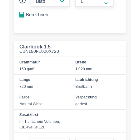
form.increase-a
Berechnen
Clairbook 1.5
CBN150F1020X720
Grammatur
Breite
150 g/m²
1.020 mm
Länge
Laufrichtung
720 mm
Breitbahn
Farbe
Verpackung
Natural White
geriest
Zusatztext
m. 1,5 fachem Volumen,
CIE-Weiße 120
form.decrease-amount