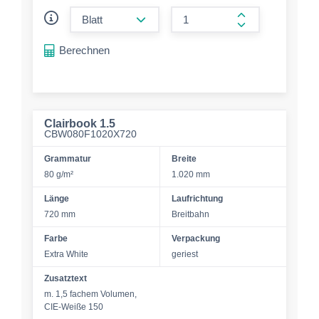
form.decrease-amount
form.increase-a
Berechnen
Clairbook 1.5
CBW080F1020X720
Grammatur
Breite
80 g/m²
1.020 mm
Länge
Laufrichtung
720 mm
Breitbahn
Farbe
Verpackung
Extra White
geriest
Zusatztext
m. 1,5 fachem Volumen,
CIE-Weiße 150