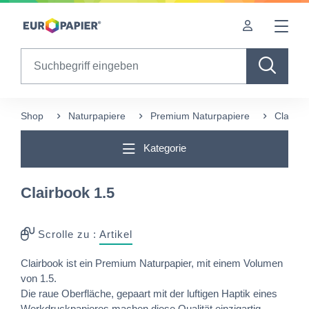
Table Of Content
sr.skip-to.main-content
sr.skip-to.table-of-contents
sr.skip-to.main-navigation
Search
Shop
Naturpapiere
Premium Naturpapiere
Clairbo
Kategorie
Clairbook 1.5
Scrolle zu :
Artikel
Clairbook ist ein Premium Naturpapier, mit einem Volumen
von 1.5.
Die raue Oberfläche, gepaart mit der luftigen Haptik eines
Werkdruckpapieres machen diese Qualität einzigartig.