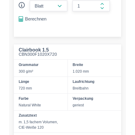
form.decrease-amount
form.increase-a
Berechnen
Clairbook 1.5
CBN300F1020X720
Grammatur
Breite
300 g/m²
1.020 mm
Länge
Laufrichtung
720 mm
Breitbahn
Farbe
Verpackung
Natural White
geriest
Zusatztext
m. 1,5 fachem Volumen,
CIE-Weiße 120