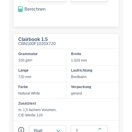
form.increase-a
Berechnen
Clairbook 1.5
CBN100F1020X720
Grammatur
Breite
100 g/m²
1.020 mm
Länge
Laufrichtung
720 mm
Breitbahn
Farbe
Verpackung
Natural White
geriest
Zusatztext
m. 1,5 fachem Volumen,
CIE-Weiße 120
form.decrease-amount