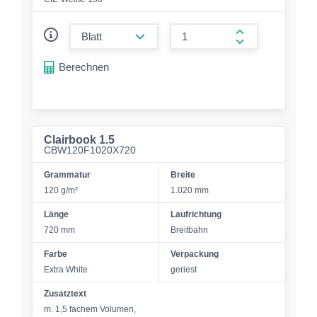
form.decrease-amount
form.increase-a
Berechnen
Clairbook 1.5
CBW120F1020X720
Grammatur
Breite
120 g/m²
1.020 mm
Länge
Laufrichtung
720 mm
Breitbahn
Farbe
Verpackung
Extra White
geriest
Zusatztext
m. 1,5 fachem Volumen,