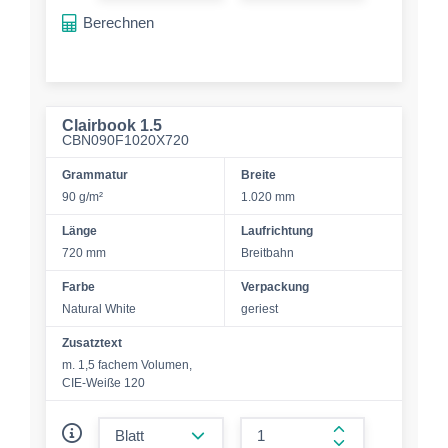
Berechnen
Clairbook 1.5
CBN090F1020X720
Grammatur
Breite
90 g/m²
1.020 mm
Länge
Laufrichtung
720 mm
Breitbahn
Farbe
Verpackung
Natural White
geriest
Zusatztext
m. 1,5 fachem Volumen,
CIE-Weiße 120
form.decrease-amount