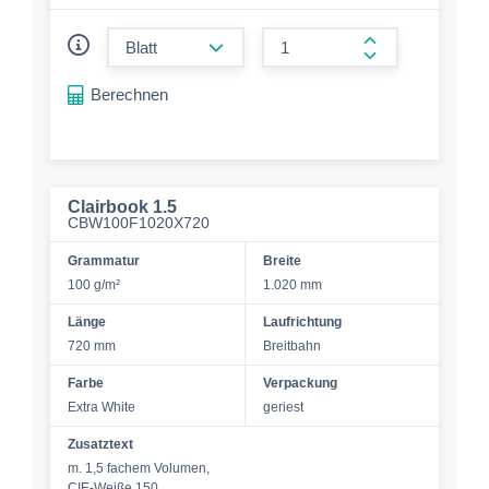
form.decrease-amount
form.increase-a
Berechnen
Clairbook 1.5
CBW100F1020X720
Grammatur
Breite
100 g/m²
1.020 mm
Länge
Laufrichtung
720 mm
Breitbahn
Farbe
Verpackung
Extra White
geriest
Zusatztext
m. 1,5 fachem Volumen,
CIE-Weiße 150