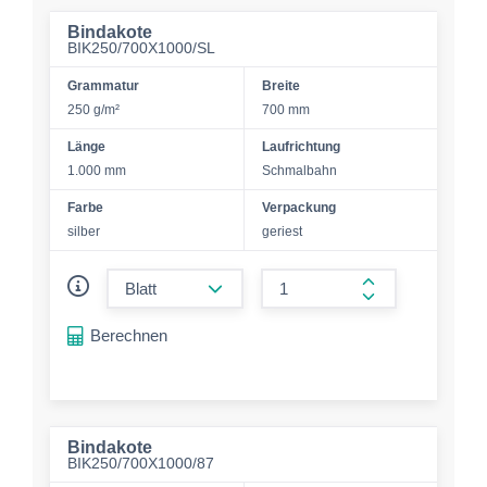
Bindakote
BIK250/700X1000/SL
Grammatur
Breite
250 g/m²
700 mm
Länge
Laufrichtung
1.000 mm
Schmalbahn
Farbe
Verpackung
silber
geriest
form.decrease-amount
form.increase-a
Berechnen
Bindakote
BIK250/700X1000/87