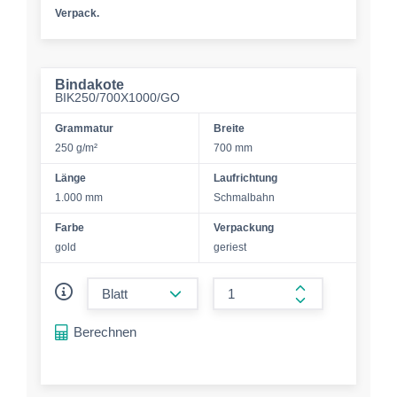
Verpack.
Bindakote
BIK250/700X1000/GO
Grammatur
Breite
250 g/m²
700 mm
Länge
Laufrichtung
1.000 mm
Schmalbahn
Farbe
Verpackung
gold
geriest
form.decrease-amount
form.increase-a
Berechnen