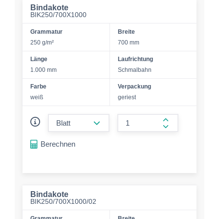
Bindakote
BIK250/700X1000
Grammatur
Breite
250 g/m²
700 mm
Länge
Laufrichtung
1.000 mm
Schmalbahn
Farbe
Verpackung
weiß
geriest
form.decrease-amount
form.increase-a
Berechnen
Bindakote
BIK250/700X1000/02
Grammatur
Breite