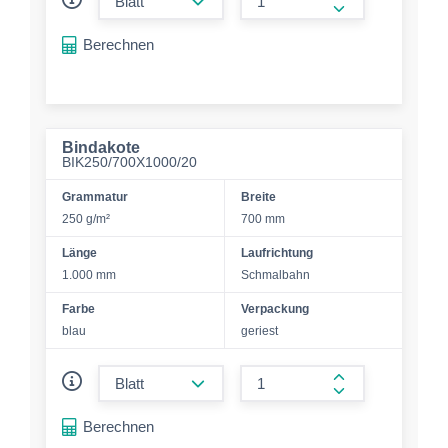
form.increase-a
Berechnen
Bindakote
BIK250/700X1000/20
Grammatur
Breite
250 g/m²
700 mm
Länge
Laufrichtung
1.000 mm
Schmalbahn
Farbe
Verpackung
blau
geriest
form.decrease-amount
form.increase-a
Berechnen