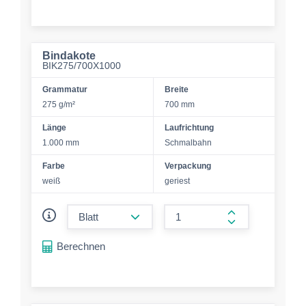
Bindakote
BIK275/700X1000
Grammatur
Breite
275 g/m²
700 mm
Länge
Laufrichtung
1.000 mm
Schmalbahn
Farbe
Verpackung
weiß
geriest
form.decrease-amount
form.increase-a
Berechnen