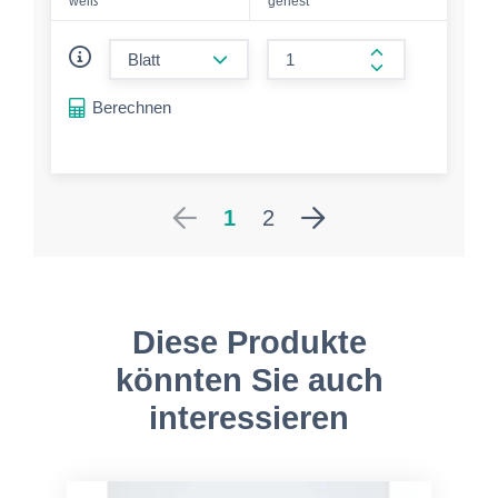
weiß
geriest
form.decrease-amount
form.increase-a
Berechnen
1
2
Diese Produkte
könnten Sie auch
interessieren