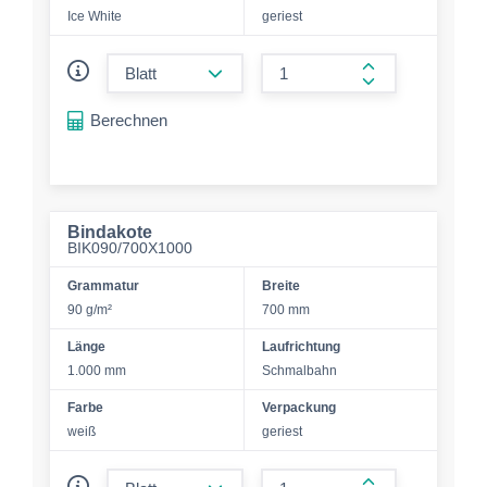
Ice White
geriest
form.decrease-amount
form.increase-a
Berechnen
Bindakote
BIK090/700X1000
Grammatur
Breite
90 g/m²
700 mm
Länge
Laufrichtung
1.000 mm
Schmalbahn
Farbe
Verpackung
weiß
geriest
form.decrease-amount