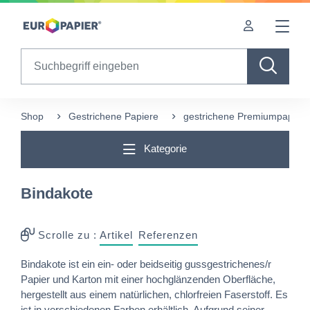
Table Of Content
Diese Produkte könnten Sie auch interessieren
Buchprojekt "Totes Gebirge" auf Bindakote & IBO
sr.skip-to.main-content
sr.skip-to.table-of-contents
sr.skip-to.main-navigation
Search
Shop
Gestrichene Papiere
gestrichene Premiumpapiere
Kategorie
Bindakote
Scrolle zu :
Artikel
Referenzen
Bindakote ist ein ein- oder beidseitig gussgestrichenes/r
Papier und Karton mit einer hochglänzenden Oberfläche,
hergestellt aus einem natürlichen, chlorfreien Faserstoff. Es
ist in verschiedenen Farben erhältlich. Aufgrund seiner