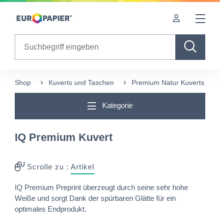
Table Of Content
sr.skip-to.main-content
sr.skip-to.table-of-contents
sr.skip-to.main-navigation
Search
Shop
Kuverts und Taschen
Premium Natur Kuverts & T
Kategorie
IQ Premium Kuvert
Scrolle zu :
Artikel
IQ Premium Preprint überzeugt durch seine sehr hohe
Weiße und sorgt Dank der spürbaren Glätte für ein
optimales Endprodukt.