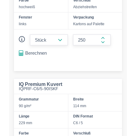
Farbe
Verschluß
hochweiß
Abziehstreifen
Fenster
Verpackung
links
Kartons auf Palette
form.decrease-amount
form.increase-a
Berechnen
IQ Premium Kuvert
IQPRF-C6/5-90ISKF
Grammatur
Breite
90 g/m²
114 mm
Länge
DIN Format
229 mm
C6 / 5
Farbe
Verschluß