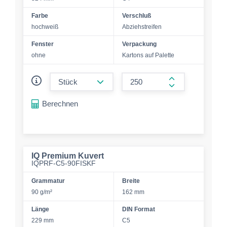
Farbe
Verschluß
hochweiß
Abziehstreifen
Fenster
Verpackung
ohne
Kartons auf Palette
form.decrease-amount
form.increase-a
Berechnen
IQ Premium Kuvert
IQPRF-C5-90FISKF
Grammatur
Breite
90 g/m²
162 mm
Länge
DIN Format
229 mm
C5