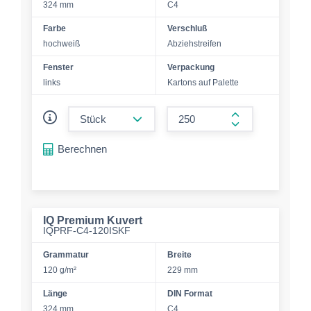
324 mm
C4
Farbe
Verschluß
hochweiß
Abziehstreifen
Fenster
Verpackung
links
Kartons auf Palette
form.decrease-amount
form.increase-a
Berechnen
IQ Premium Kuvert
IQPRF-C4-120ISKF
Grammatur
Breite
120 g/m²
229 mm
Länge
DIN Format
324 mm
C4