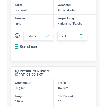
Farbe
Verschluß
hochweiß
Abziehstreifen
Fenster
Verpackung
links
Kartons auf Palette
form.decrease-amount
form.increase-a
Berechnen
IQ Premium Kuvert
IQPRF-C5-90ISKF
Grammatur
Breite
90 g/m²
162 mm
Länge
DIN Format
229 mm
C5