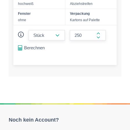
hochweiß
Abziehstreifen
Fenster
Verpackung
ohne
Kartons auf Palette
form.decrease-amount
form.increase-a
Berechnen
Noch kein Account?