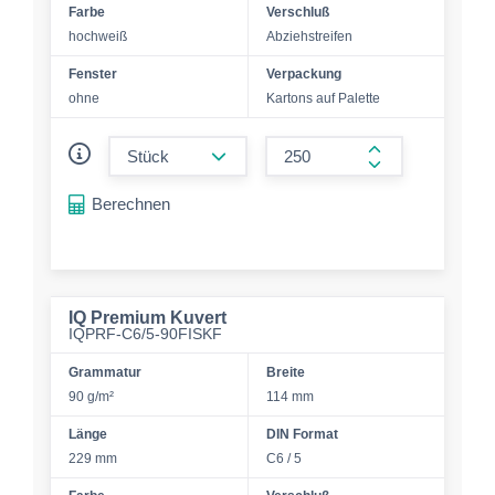
Farbe
Verschluß
hochweiß
Abziehstreifen
Fenster
Verpackung
ohne
Kartons auf Palette
form.decrease-amount
form.increase-a
Berechnen
IQ Premium Kuvert
IQPRF-C6/5-90FISKF
Grammatur
Breite
90 g/m²
114 mm
Länge
DIN Format
229 mm
C6 / 5