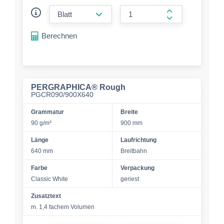
form.decrease-amount
form.increase-a
Berechnen
PERGRAPHICA® Rough
PGCR090/900X640
Grammatur
Breite
90 g/m²
900 mm
Länge
Laufrichtung
640 mm
Breitbahn
Farbe
Verpackung
Classic White
geriest
Zusatztext
m. 1,4 fachem Volumen