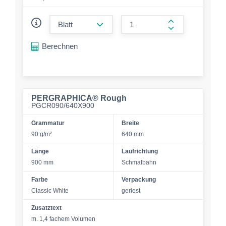
form.decrease-amount
form.increase-a
Berechnen
PERGRAPHICA® Rough
PGCR090/640X900
Grammatur
Breite
90 g/m²
640 mm
Länge
Laufrichtung
900 mm
Schmalbahn
Farbe
Verpackung
Classic White
geriest
Zusatztext
m. 1,4 fachem Volumen