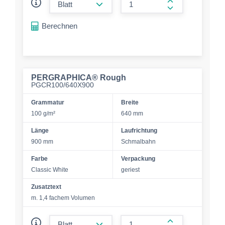
form.increase-a
Berechnen
PERGRAPHICA® Rough
PGCR100/640X900
Grammatur
Breite
100 g/m²
640 mm
Länge
Laufrichtung
900 mm
Schmalbahn
Farbe
Verpackung
Classic White
geriest
Zusatztext
m. 1,4 fachem Volumen
form.decrease-amount