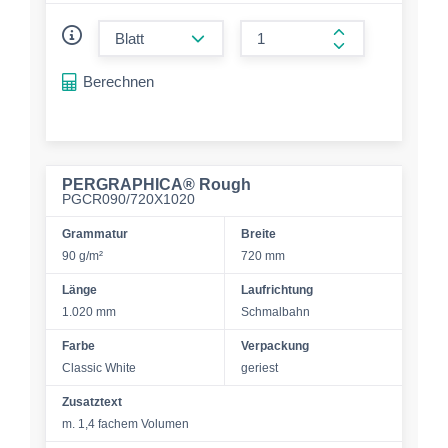
form.decrease-amount
form.increase-a
Berechnen
PERGRAPHICA® Rough
PGCR090/720X1020
Grammatur
Breite
90 g/m²
720 mm
Länge
Laufrichtung
1.020 mm
Schmalbahn
Farbe
Verpackung
Classic White
geriest
Zusatztext
m. 1,4 fachem Volumen