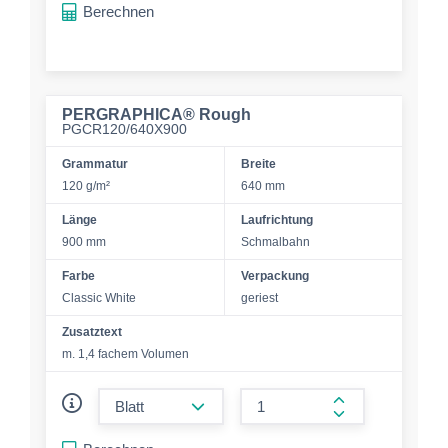
Berechnen
PERGRAPHICA® Rough
PGCR120/640X900
Grammatur
Breite
120 g/m²
640 mm
Länge
Laufrichtung
900 mm
Schmalbahn
Farbe
Verpackung
Classic White
geriest
Zusatztext
m. 1,4 fachem Volumen
form.decrease-amount
form.increase-a