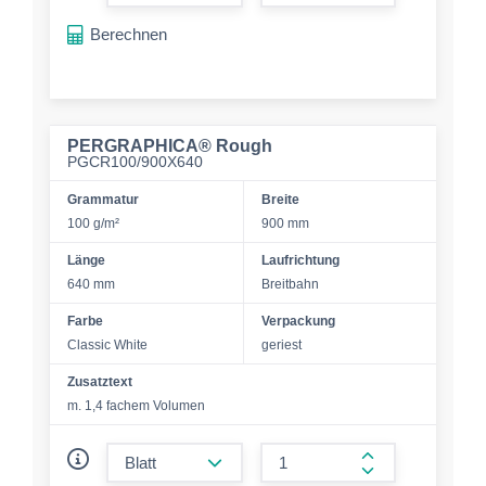
form.increase-a
Berechnen
PERGRAPHICA® Rough
PGCR100/900X640
Grammatur
Breite
100 g/m²
900 mm
Länge
Laufrichtung
640 mm
Breitbahn
Farbe
Verpackung
Classic White
geriest
Zusatztext
m. 1,4 fachem Volumen
form.decrease-amount
form.increase-a