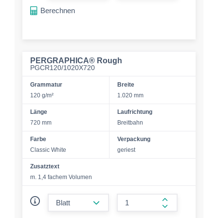
Berechnen
PERGRAPHICA® Rough
PGCR120/1020X720
Grammatur
Breite
120 g/m²
1.020 mm
Länge
Laufrichtung
720 mm
Breitbahn
Farbe
Verpackung
Classic White
geriest
Zusatztext
m. 1,4 fachem Volumen
form.decrease-amount
form.increase-a