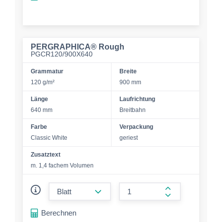
PERGRAPHICA® Rough
PGCR120/900X640
Grammatur
Breite
120 g/m²
900 mm
Länge
Laufrichtung
640 mm
Breitbahn
Farbe
Verpackung
Classic White
geriest
Zusatztext
m. 1,4 fachem Volumen
form.decrease-amount
form.increase-a
Berechnen