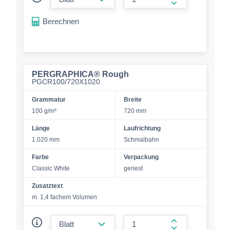
form.increase-a
Berechnen
PERGRAPHICA® Rough
PGCR100/720X1020
Grammatur
Breite
100 g/m²
720 mm
Länge
Laufrichtung
1.020 mm
Schmalbahn
Farbe
Verpackung
Classic White
geriest
Zusatztext
m. 1,4 fachem Volumen
form.decrease-amount