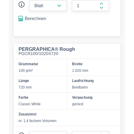
form.decrease-amount
form.increase-a
Berechnen
PERGRAPHICA® Rough
PGCR100/1020X720
Grammatur
Breite
100 g/m²
1.020 mm
Länge
Laufrichtung
720 mm
Breitbahn
Farbe
Verpackung
Classic White
geriest
Zusatztext
m. 1,4 fachem Volumen
form.decrease-amount