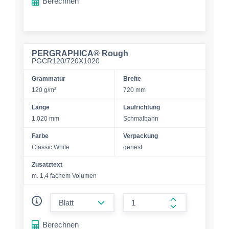
Berechnen
PERGRAPHICA® Rough
PGCR120/720X1020
Grammatur
Breite
120 g/m²
720 mm
Länge
Laufrichtung
1.020 mm
Schmalbahn
Farbe
Verpackung
Classic White
geriest
Zusatztext
m. 1,4 fachem Volumen
form.decrease-amount
form.increase-a
Berechnen