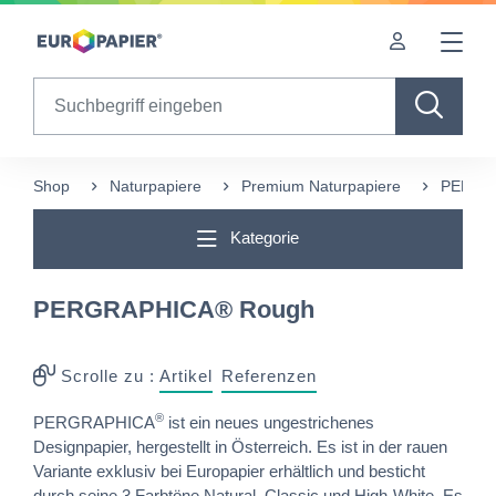
Table Of Content
Ergänzende Produkte
Diese Produkte könnten Sie auch interessieren
Bösendorfer Notizbücher aus hochwertigen Design-Papieren
sr.skip-to.main-content
sr.skip-to.table-of-contents
sr.skip-to.main-navigation
Search
Shop
Naturpapiere
Premium Naturpapiere
PERGR
Kategorie
PERGRAPHICA® Rough
Scrolle zu :
Artikel
Referenzen
®
PERGRAPHICA
ist ein neues ungestrichenes
Designpapier, hergestellt in Österreich. Es ist in der rauen
Variante exklusiv bei Europapier erhältlich und besticht
durch seine 3 Farbtöne Natural, Classic und High-White. Es