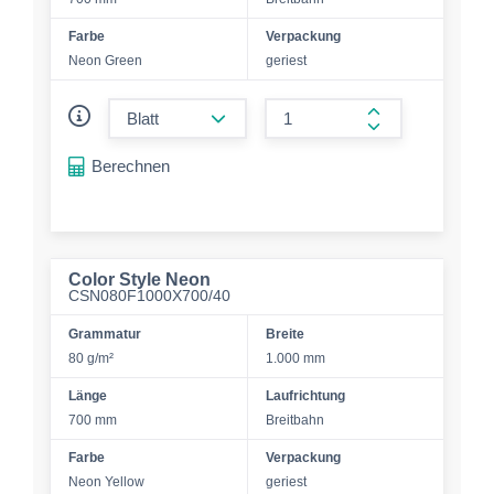
Farbe
Verpackung
Neon Green
geriest
form.decrease-amount
form.increase-a
Berechnen
Color Style Neon
CSN080F1000X700/40
Grammatur
Breite
80 g/m²
1.000 mm
Länge
Laufrichtung
700 mm
Breitbahn
Farbe
Verpackung
Neon Yellow
geriest