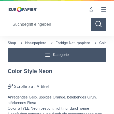
Table Of Content
Diese Produkte könnten Sie auch interessieren
sr.skip-to.main-content
sr.skip-to.table-of-contents
sr.skip-to.main-navigation
Search
Shop
Naturpapiere
Farbige Naturpapiere
Color St
Kategorie
Color Style Neon
Scrolle zu :
Artikel
Anregendes Gelb, üppiges Orange, belebendes Grün,
stärkendes Rosa
Color STYLE Neon besticht nicht nur durch seine
Neonfarben sondern auch durch die ausgesprochen gute