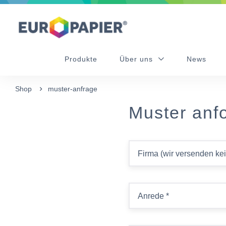
Table Of Content
sr.skip-to.main-content
sr.skip-to.table-of-contents
sr.skip-to.main-navigation
Produkte
Über uns
News
Shop
muster-anfrage
Muster anf
Firma (wir versenden ke
Anrede
*