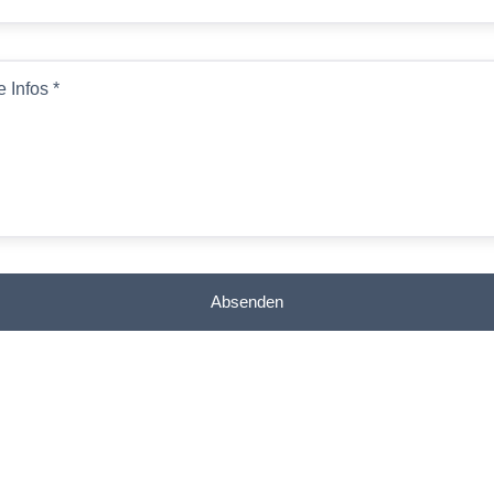
e Infos
*
Absenden