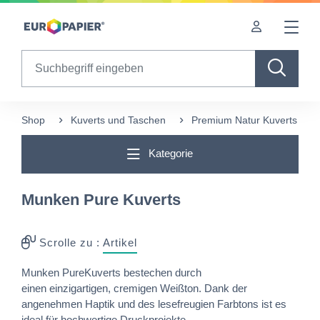
Table Of Content
Ergänzende Produkte
sr.skip-to.main-content
sr.skip-to.table-of-contents
sr.skip-to.main-navigation
Search
Shop
Kuverts und Taschen
Premium Natur Kuverts & T
Kategorie
Munken Pure Kuverts
Scrolle zu :
Artikel
Munken PureKuverts bestechen durch
einen einzigartigen, cremigen Weißton. Dank der
angenehmen Haptik und des lesefreugien Farbtons ist es
ideal für hochwertige Druckprojekte.