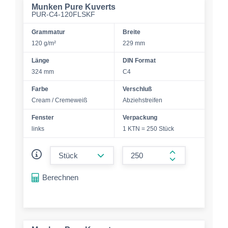
Munken Pure Kuverts
PUR-C4-120FLSKF
Grammatur
Breite
120 g/m²
229 mm
Länge
DIN Format
324 mm
C4
Farbe
Verschluß
Cream / Cremeweiß
Abziehstreifen
Fenster
Verpackung
links
1 KTN = 250 Stück
form.decrease-amount
form.increase-a
Berechnen