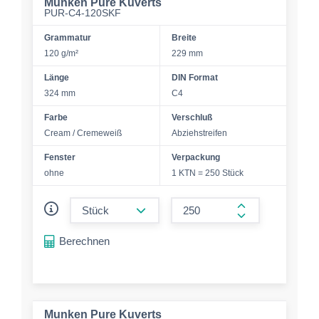
Munken Pure Kuverts
PUR-C4-120SKF
Grammatur
Breite
120 g/m²
229 mm
Länge
DIN Format
324 mm
C4
Farbe
Verschluß
Cream / Cremeweiß
Abziehstreifen
Fenster
Verpackung
ohne
1 KTN = 250 Stück
form.decrease-amount
form.increase-a
Berechnen
Munken Pure Kuverts