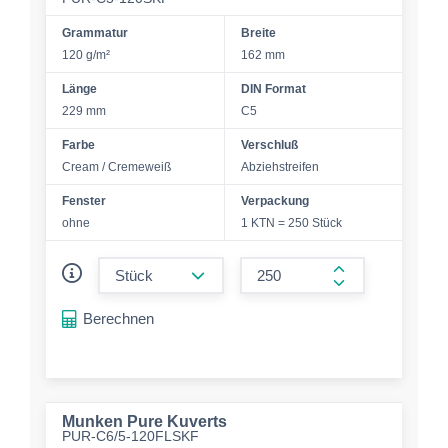
Grammatur
Breite
120 g/m²
162 mm
Länge
DIN Format
229 mm
C5
Farbe
Verschluß
Cream / Cremeweiß
Abziehstreifen
Fenster
Verpackung
ohne
1 KTN = 250 Stück
form.decrease-amount
form.increase-a
Berechnen
Munken Pure Kuverts
PUR-C6/5-120FLSKF