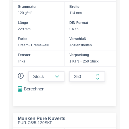
Grammatur
Breite
120 g/m²
114 mm
Länge
DIN Format
229 mm
C6 / 5
Farbe
Verschluß
Cream / Cremeweiß
Abziehstreifen
Fenster
Verpackung
links
1 KTN = 250 Stück
form.decrease-amount
form.increase-a
Berechnen
Munken Pure Kuverts
PUR-C6/5-120SKF