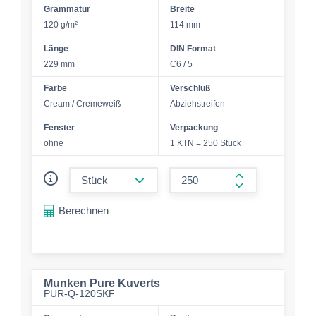
Grammatur
Breite
120 g/m²
114 mm
Länge
DIN Format
229 mm
C6 / 5
Farbe
Verschluß
Cream / Cremeweiß
Abziehstreifen
Fenster
Verpackung
ohne
1 KTN = 250 Stück
form.decrease-amount
form.increase-a
Berechnen
Munken Pure Kuverts
PUR-Q-120SKF