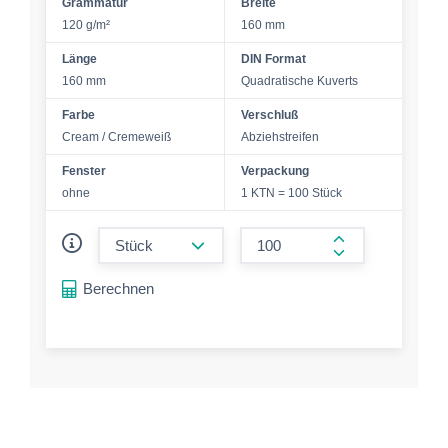
Grammatur
Breite
120 g/m²
160 mm
Länge
DIN Format
160 mm
Quadratische Kuverts
Farbe
Verschluß
Cream / Cremeweiß
Abziehstreifen
Fenster
Verpackung
ohne
1 KTN = 100 Stück
form.decrease-amount
form.increase-a
Berechnen