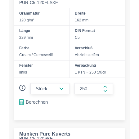
PUR-C5-120FLSKF
Grammatur
Breite
120 g/m²
162 mm
Länge
DIN Format
229 mm
C5
Farbe
Verschluß
Cream / Cremeweiß
Abziehstreifen
Fenster
Verpackung
links
1 KTN = 250 Stück
form.decrease-amount
form.increase-a
Berechnen
Munken Pure Kuverts
PUR-C5-120SKF