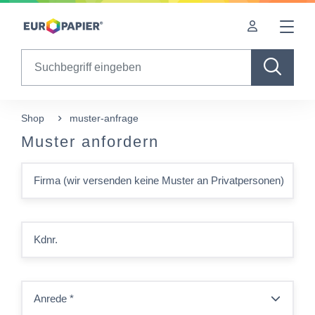
Table Of Content
sr.skip-to.main-content
sr.skip-to.table-of-contents
sr.skip-to.main-navigation
Search
Shop
muster-anfrage
Muster anfordern
Firma (wir versenden keine Muster an Privatpersonen)
Kdnr.
Anrede
*