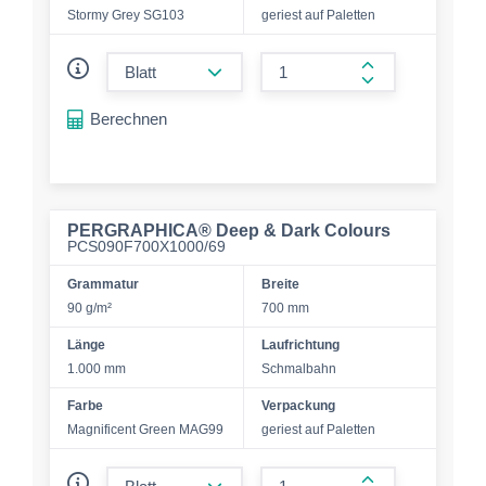
Stormy Grey SG103
geriest auf Paletten
form.decrease-amount
form.increase-a
Berechnen
PERGRAPHICA® Deep & Dark Colours
PCS090F700X1000/69
Grammatur
Breite
90 g/m²
700 mm
Länge
Laufrichtung
1.000 mm
Schmalbahn
Farbe
Verpackung
Magnificent Green MAG99
geriest auf Paletten
form.decrease-amount