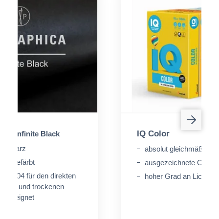
IQ Color
® Infinite Black
 Schwarz
absolut gleichmäßige 
urchgefärbt
ausgezeichnete Oberfl
5/2004 für den direkten
hoher Grad an Lichtech
fetten und trockenen
ln geeignet