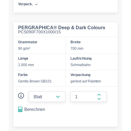
Verpack.
PERGRAPHICA® Deep & Dark Colours
PCS090F700X1000/15
Grammatur
Breite
90 g/m²
700 mm
Länge
Laufrichtung
1.000 mm
Schmalbahn
Farbe
Verpackung
Gentle Brown GB101
geriest auf Paletten
form.decrease-amount
form.increase-a
Berechnen