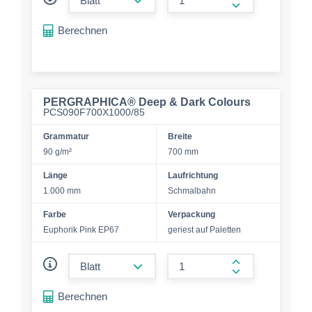
form.increase-a
Berechnen
PERGRAPHICA® Deep & Dark Colours
PCS090F700X1000/85
Grammatur
Breite
90 g/m²
700 mm
Länge
Laufrichtung
1.000 mm
Schmalbahn
Farbe
Verpackung
Euphorik Pink EP67
geriest auf Paletten
form.decrease-amount
form.increase-a
Berechnen