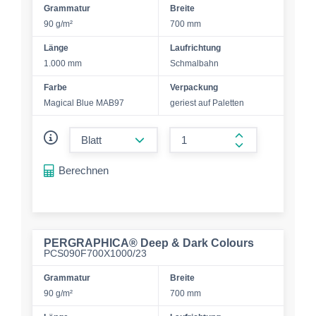
Grammatur
Breite
90 g/m²
700 mm
Länge
Laufrichtung
1.000 mm
Schmalbahn
Farbe
Verpackung
Magical Blue MAB97
geriest auf Paletten
form.decrease-amount
form.increase-a
Berechnen
PERGRAPHICA® Deep & Dark Colours
PCS090F700X1000/23
Grammatur
Breite
90 g/m²
700 mm