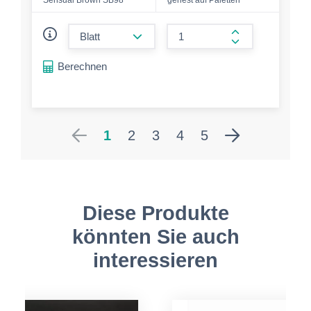
form.decrease-amount
form.increase-a
Berechnen
1
2
3
4
5
Diese Produkte
könnten Sie auch
interessieren