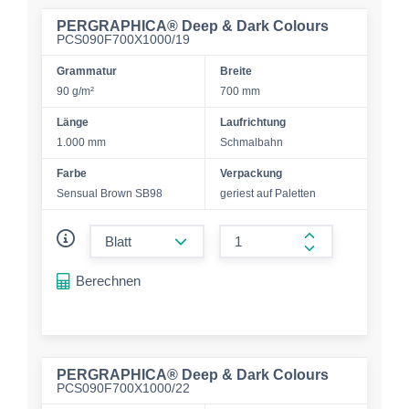
PERGRAPHICA® Deep & Dark Colours
PCS090F700X1000/19
Grammatur
Breite
90 g/m²
700 mm
Länge
Laufrichtung
1.000 mm
Schmalbahn
Farbe
Verpackung
Sensual Brown SB98
geriest auf Paletten
form.decrease-amount
form.increase-a
Berechnen
PERGRAPHICA® Deep & Dark Colours
PCS090F700X1000/22