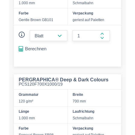
1.000 mm
Schmalbahn
Farbe
Verpackung
Gentle Brown GB101
geriest auf Paletten
form.decrease-amount
form.increase-a
Berechnen
PERGRAPHICA® Deep & Dark Colours
PCS120F700X1000/19
Grammatur
Breite
120 g/m²
700 mm
Länge
Laufrichtung
1.000 mm
Schmalbahn
Farbe
Verpackung
Sensual Brown SB98
geriest auf Paletten