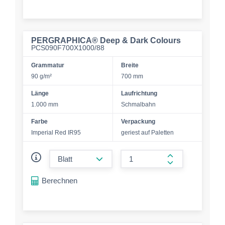
PERGRAPHICA® Deep & Dark Colours
PCS090F700X1000/88
Grammatur
Breite
90 g/m²
700 mm
Länge
Laufrichtung
1.000 mm
Schmalbahn
Farbe
Verpackung
Imperial Red IR95
geriest auf Paletten
form.decrease-amount
form.increase-a
Berechnen