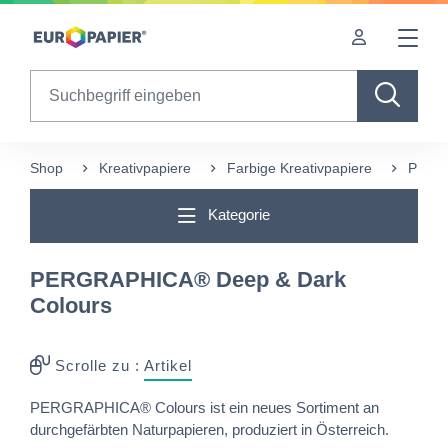
Table Of Content
Diese Produkte könnten Sie auch interessieren
sr.skip-to.main-content
sr.skip-to.table-of-contents
sr.skip-to.main-navigation
Search
Shop
Kreativpapiere
Farbige Kreativpapiere
PERGR
Kategorie
PERGRAPHICA® Deep & Dark
Colours
Scrolle zu :
Artikel
PERGRAPHICA® Colours ist ein neues Sortiment an
durchgefärbten Naturpapieren, produziert in Österreich.