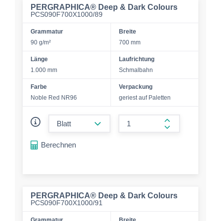
PERGRAPHICA® Deep & Dark Colours
PCS090F700X1000/89
Grammatur
Breite
90 g/m²
700 mm
Länge
Laufrichtung
1.000 mm
Schmalbahn
Farbe
Verpackung
Noble Red NR96
geriest auf Paletten
form.decrease-amount
form.increase-a
Berechnen
PERGRAPHICA® Deep & Dark Colours
PCS090F700X1000/91
Grammatur
Breite