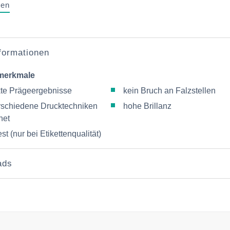
gen
nformationen
merkmale
kte Prägeergebnisse
kein Bruch an Falzstellen
erschiedene Drucktechniken
hohe Brillanz
net
st (nur bei Etikettenqualität)
ads