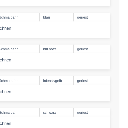
-amount
Schmalbahn
blau
geriest
echnen
-amount
Schmalbahn
blu notte
geriest
echnen
-amount
Schmalbahn
intensivgelb
geriest
echnen
-amount
Schmalbahn
schwarz
geriest
echnen