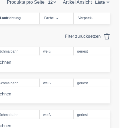
Produkte pro Seite
|
Artikel Ansicht
Laufrichtung
Farbe
Verpack.
Filter zurücksetzen
Schmalbahn
weiß
geriest
echnen
-amount
Schmalbahn
weiß
geriest
echnen
-amount
Schmalbahn
weiß
geriest
echnen