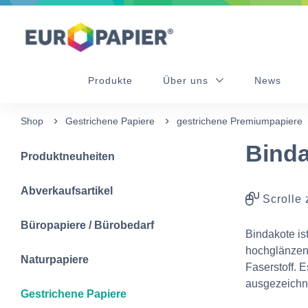
Table Of Content
Diese Produkte könnten Sie auch interessieren
Buchprojekt "Totes Gebirge" auf Bindakote & IBO
sr.skip-to.main-content
sr.skip-to.table-of-contents
sr.skip-to.main-navigation
Produkte
Über uns
News
Shop
Gestrichene Papiere
gestrichene Premiumpapiere
Bind
Produktneuheiten
Abverkaufsartikel
Scrolle 
Büropapiere / Bürobedarf
Bindakote ist
hochglänzend
Naturpapiere
Faserstoff. E
ausgezeichn
Gestrichene Papiere