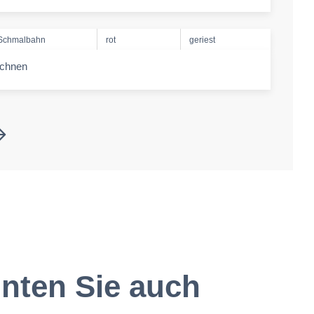
-amount
Schmalbahn
rot
geriest
echnen
-amount
nten Sie auch