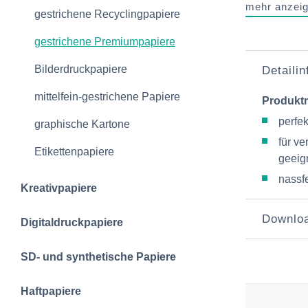
mehr anzei
gestrichene Recyclingpapiere
gestrichene Premiumpapiere
Bilderdruckpapiere
Detaili
mittelfein-gestrichene Papiere
Produkt
perfe
graphische Kartone
für v
Etikettenpapiere
geeig
nassfe
Kreativpapiere
Downlo
Digitaldruckpapiere
SD- und synthetische Papiere
Haftpapiere