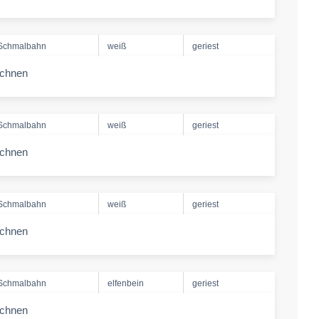
-amount
Schmalbahn
weiß
geriest
echnen
-amount
Schmalbahn
weiß
geriest
echnen
-amount
Schmalbahn
weiß
geriest
echnen
-amount
Schmalbahn
elfenbein
geriest
echnen