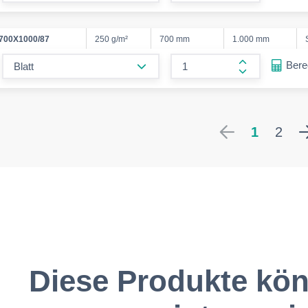
form.increase
700X1000/87
250 g/m²
700 mm
1.000 mm
form.decrease-amount
Ber
form.increase
1
2
Diese Produkte kön