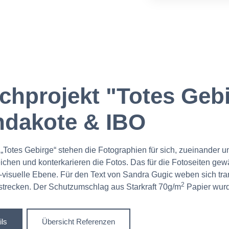
Grammatur bei G
und SLG: 68x98 c
chprojekt "Totes Gebi
ndakote & IBO
„Totes Gebirge“ stehen die Fotographien für sich, zueinander 
eichen und konterkarieren die Fotos. Das für die Fotoseiten ge
-visuelle Ebene. Für den Text von Sandra Gugic weben sich tr
2
strecken. Der Schutzumschlag aus Starkraft 70g/m
Papier wurd
ils
Übersicht Referenzen