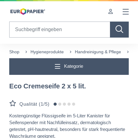
Table Of Content
sr.skip-to.main-content
sr.skip-to.table-of-contents
sr.skip-to.main-navigation
Search
Shop
Hygieneprodukte
Handreinigung & Pflege
Eco
Kategorie
Eco Cremeseife 2 x 5 lit.
Qualität (1/5)
Kostengünstige Flüssigseife im 5-Liter Kanister für
Seifenspender mit Nachfülleinsatz, dermatologisch
getestet, pH-hautneutral, besonders für stark frequentierte
Waschräume geeignet.