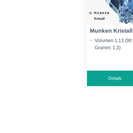
Munken Kristall
Volumen 1,13 (90
Gramm: 1,3)
brillantweißer
Farbton
SRA3 - Format au
Details
Anfrage erhältlich