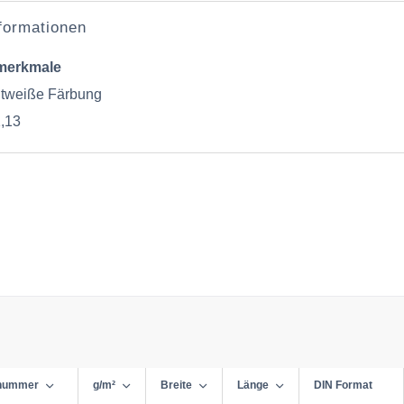
nformationen
merkmale
antweiße Färbung
,13
lnummer
g/m²
Breite
Länge
DIN Format