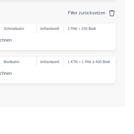
Filter zurücksetzen
Schmalbahn
brillantweiß
1 PAK = 250 Blatt
echnen
-amount
Breitbahn
brillantweiß
1 KTN = 1 PAK à 400 Blatt
echnen
-amount