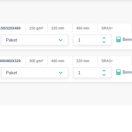
150/320X460
150 g/m²
320 mm
460 mm
SRA3+
form.decrease-amount
Ber
form.increase
300/460X320
300 g/m²
460 mm
320 mm
SRA3+
form.decrease-amount
Ber
form.increase