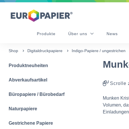
Table Of Content
Ergänzende Produkte
Diese Produkte könnten Sie auch interessieren
sr.skip-to.main-content
sr.skip-to.table-of-contents
sr.skip-to.main-navigation
Produkte
Über uns
News
Shop
Digitaldruckpapiere
Indigo-Papiere / ungestrichen
Munke
Produktneuheiten
Abverkaufsartikel
Scrolle 
Büropapiere / Bürobedarf
Munken Krist
Volumen, das
Naturpapiere
Einladungen,
Gestrichene Papiere