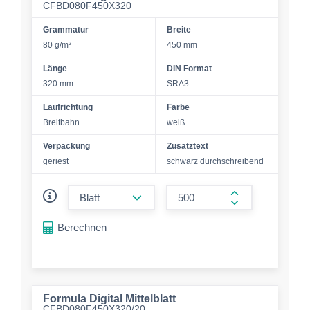
CFBD080F450X320
Grammatur
Breite
80 g/m²
450 mm
Länge
DIN Format
320 mm
SRA3
Laufrichtung
Farbe
Breitbahn
weiß
Verpackung
Zusatztext
geriest
schwarz durchschreibend
form.decrease-amount
form.increase-a
Berechnen
Formula Digital Mittelblatt
CFBD080F450X320/20