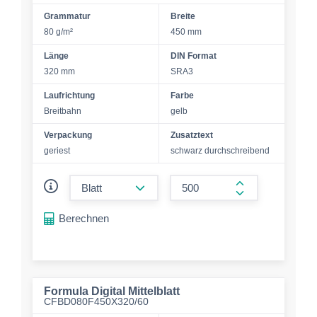
Grammatur
Breite
80 g/m²
450 mm
Länge
DIN Format
320 mm
SRA3
Laufrichtung
Farbe
Breitbahn
gelb
Verpackung
Zusatztext
geriest
schwarz durchschreibend
form.decrease-amount
form.increase-a
Berechnen
Formula Digital Mittelblatt
CFBD080F450X320/60