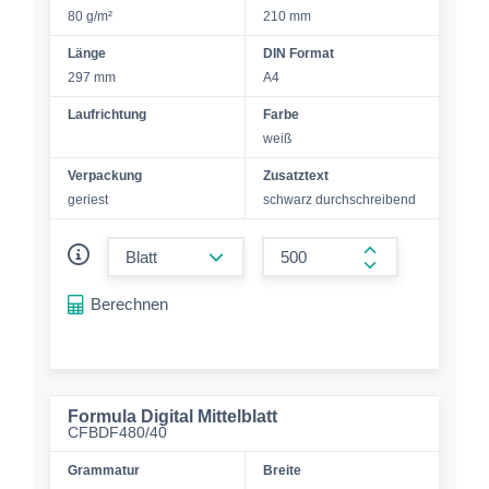
80 g/m²
210 mm
Länge
DIN Format
297 mm
A4
Laufrichtung
Farbe
weiß
Verpackung
Zusatztext
geriest
schwarz durchschreibend
form.decrease-amount
form.increase-a
Berechnen
Formula Digital Mittelblatt
CFBDF480/40
Grammatur
Breite