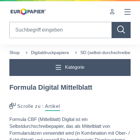
Table Of Content
Ergänzende Produkte
sr.skip-to.main-content
sr.skip-to.table-of-contents
sr.skip-to.main-navigation
Search
Shop
Digitaldruckpapiere
SD (selbst-durchschreibe) Pa
Kategorie
Formula Digital Mittelblatt
Scrolle zu :
Artikel
Formula CBF (Mittelblatt) Digital ist ein
Selbstdurchschreibepapier, das als Mittelblatt von
Formularsätzen verwendet wird (in Kombination mit Ober- /
Schlußblatt) und speziell für tonerbasierte Drucksysteme