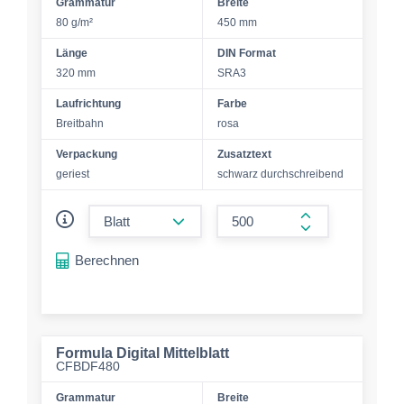
Grammatur
Breite
80 g/m²
450 mm
Länge
DIN Format
320 mm
SRA3
Laufrichtung
Farbe
Breitbahn
rosa
Verpackung
Zusatztext
geriest
schwarz durchschreibend
form.decrease-amount
form.increase-a
Berechnen
Formula Digital Mittelblatt
CFBDF480
Grammatur
Breite