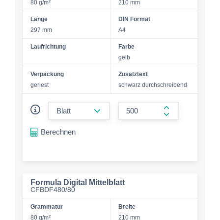
80 g/m²
210 mm
Länge
DIN Format
297 mm
A4
Laufrichtung
Farbe
gelb
Verpackung
Zusatztext
geriest
schwarz durchschreibend
form.decrease-amount
form.increase-a
Berechnen
Formula Digital Mittelblatt
CFBDF480/80
Grammatur
Breite
80 g/m²
210 mm