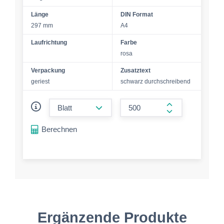
Länge
DIN Format
297 mm
A4
Laufrichtung
Farbe
rosa
Verpackung
Zusatztext
geriest
schwarz durchschreibend
form.decrease-amount
form.increase-a
Berechnen
Ergänzende Produkte