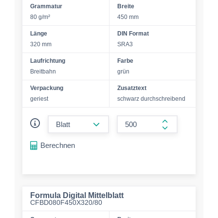
Grammatur
Breite
80 g/m²
450 mm
Länge
DIN Format
320 mm
SRA3
Laufrichtung
Farbe
Breitbahn
grün
Verpackung
Zusatztext
geriest
schwarz durchschreibend
form.decrease-amount
form.increase-a
Berechnen
Formula Digital Mittelblatt
CFBD080F450X320/80