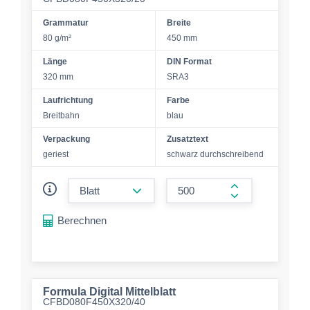
Grammatur
Breite
80 g/m²
450 mm
Länge
DIN Format
320 mm
SRA3
Laufrichtung
Farbe
Breitbahn
blau
Verpackung
Zusatztext
geriest
schwarz durchschreibend
form.decrease-amount
form.increase-a
Berechnen
Formula Digital Mittelblatt
CFBD080F450X320/40