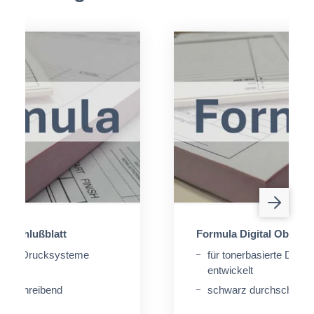
al Schlußblatt
Formula Digital Oberbla
sierte Drucksysteme
für tonerbasierte Druc
entwickelt
rchschreibend
schwarz durchschreib