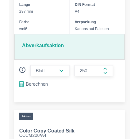
Länge
DIN Format
297 mm
A4
Farbe
Verpackung
weiß
Kartons auf Paletten
Abverkaufsaktion
form.decrease-amount
form.increase-a
Berechnen
Aktion
Color Copy Coated Silk
CCCM200/A4