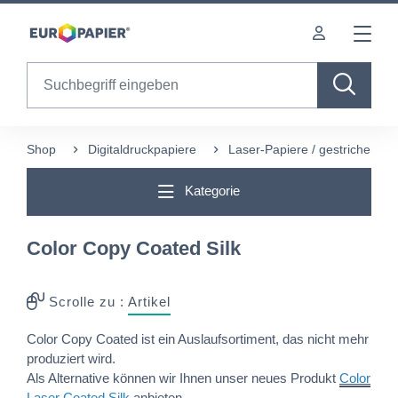
Table Of Content
Diese Produkte könnten Sie auch interessieren
sr.skip-to.main-content
sr.skip-to.table-of-contents
sr.skip-to.main-navigation
Search
Shop
Digitaldruckpapiere
Laser-Papiere / gestrichen
Kategorie
Color Copy Coated Silk
Scrolle zu :
Artikel
Color Copy Coated ist ein Auslaufsortiment, das nicht mehr
produziert wird.
Als Alternative können wir Ihnen unser neues Produkt
Color
Laser Coated Silk
anbieten.