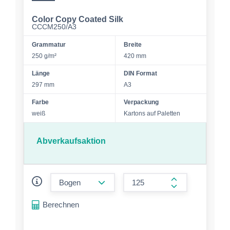
Color Copy Coated Silk
CCCM250/A3
Grammatur
Breite
250 g/m²
420 mm
Länge
DIN Format
297 mm
A3
Farbe
Verpackung
weiß
Kartons auf Paletten
Abverkaufsaktion
form.decrease-amount
form.increase-a
Berechnen