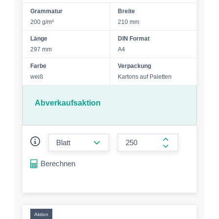
Grammatur
Breite
200 g/m²
210 mm
Länge
DIN Format
297 mm
A4
Farbe
Verpackung
weiß
Kartons auf Paletten
Abverkaufsaktion
form.decrease-amount
form.increase-a
Berechnen
Aktion