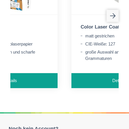
N
Color Laser Coated s
 168
matt gestrichen
s Farblaserpapier
CIE-Weiße: 127
Farben und scharfe
große Auswahl an For
ste
Grammaturen
Details
Details
Noch kein Account?