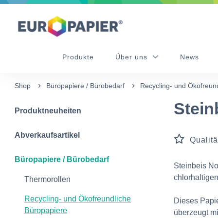
Table Of Content
Diese Produkte könnten Sie auch interessieren
sr.skip-to.main-content
sr.skip-to.table-of-contents
sr.skip-to.main-navigation
Produkte
Über uns
News
Shop
Büropapiere / Bürobedarf
Recycling- und Ökofreun
Stein
Produktneuheiten
Abverkaufsartikel
Qualitä
Büropapiere / Bürobedarf
Steinbeis No
chlorhaltigen
Thermorollen
Recycling- und Ökofreundliche
Dieses Papier
Büropapiere
überzeugt mi