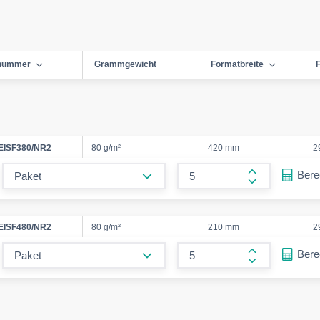
lnummer
Grammgewicht
Formatbreite
EISF380/NR2
80 g/m²
420 mm
2
form.decrease-amount
Ber
form.increase
EISF480/NR2
80 g/m²
210 mm
2
form.decrease-amount
Ber
form.increase