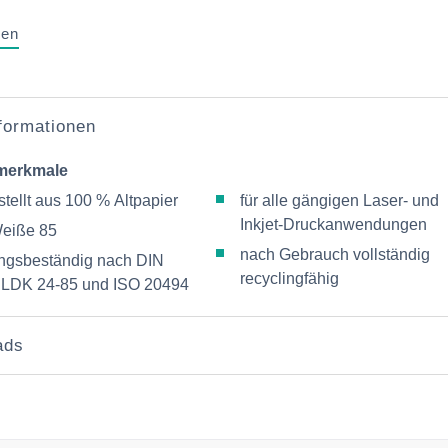
gen
nformationen
merkmale
tellt aus 100 % Altpapier
für alle gängigen Laser- und
Inkjet-Druckanwendungen
eiße 85
nach Gebrauch vollständig
ungsbeständig nach DIN
recyclingfähig
 LDK 24-85 und ISO 20494
ads