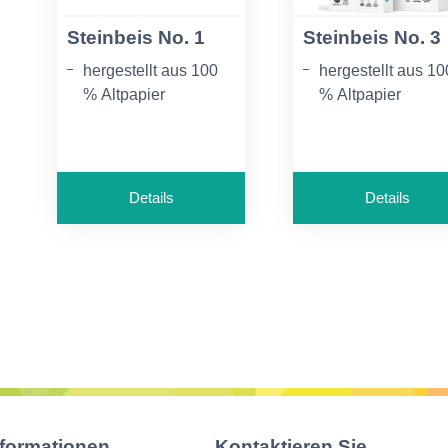
Steinbeis No. 1
Steinbeis No. 3
hergestellt aus 100
hergestellt aus 10
% Altpapier
% Altpapier
CIE-Weiße: 55
CIE Weiße 110
alterungsbeständig
alterungsbeständi
nach DIN 6738, LDK
nach DIN 6738, 
Details
Details
24-85 und ISO 20494
24-85 und ISO 20
nformationen
Kontaktieren Sie