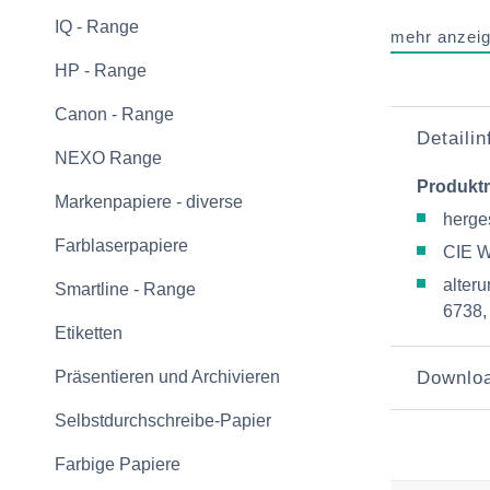
IQ - Range
mehr anzei
HP - Range
Canon - Range
Detaili
NEXO Range
Produkt
Markenpapiere - diverse
herges
Farblaserpapiere
CIE W
alter
Smartline - Range
6738,
Etiketten
Präsentieren und Archivieren
Downlo
Selbstdurchschreibe-Papier
Farbige Papiere