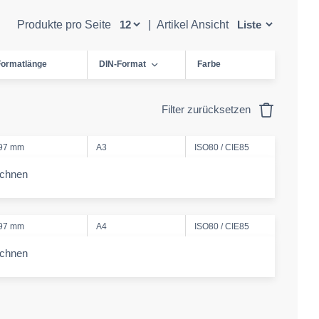
Produkte pro Seite
|
Artikel Ansicht
Formatlänge
DIN-Format
Farbe
Filter zurücksetzen
97 mm
A3
ISO80 / CIE85
echnen
-amount
97 mm
A4
ISO80 / CIE85
echnen
-amount