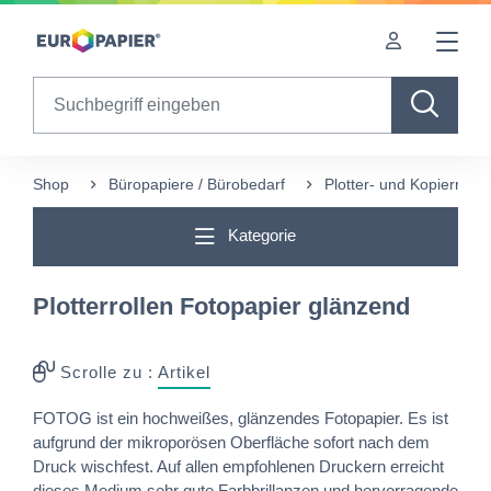
Table Of Content
Diese Produkte könnten Sie auch interessieren
sr.skip-to.main-content
sr.skip-to.table-of-contents
sr.skip-to.main-navigation
Search
Shop
Büropapiere / Bürobedarf
Plotter- und Kopierrolle
Kategorie
Plotterrollen Fotopapier glänzend
Scrolle zu :
Artikel
FOTOG ist ein hochweißes, glänzendes Fotopapier. Es ist
aufgrund der mikroporösen Oberfläche sofort nach dem
Druck wischfest. Auf allen empfohlenen Druckern erreicht
dieses Medium sehr gute Farbbrillanzen und hervorragende