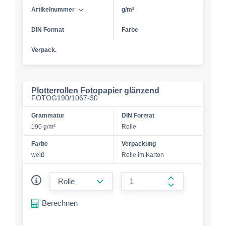
Artikelnummer
g/m²
DIN Format
Farbe
Verpack.
Plotterrollen Fotopapier glänzend
FOTOG190/1067-30
Grammatur
DIN Format
190 g/m²
Rolle
Farbe
Verpackung
weiß
Rolle im Karton
form.decrease-amount
form.increase-a
Berechnen