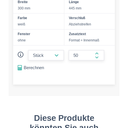
Breite
Länge
300 mm
445 mm
Farbe
Verschluß
weiß
Abziehstreifen
Fenster
Zusatztext
ohne
Format = Innenmaß
form.decrease-amount
form.increase-a
Berechnen
Diese Produkte
könnten Sie auch