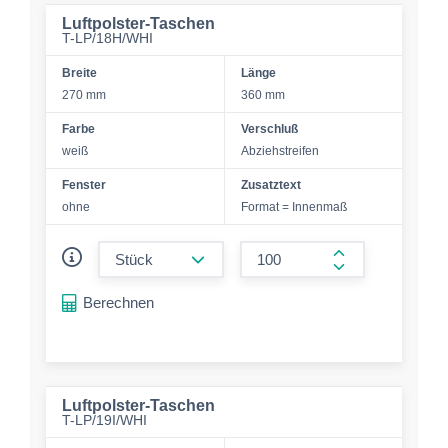
Luftpolster-Taschen
T-LP/18H/WHI
Breite
Länge
270 mm
360 mm
Farbe
Verschluß
weiß
Abziehstreifen
Fenster
Zusatztext
ohne
Format = Innenmaß
form.decrease-amount
form.increase-a
Berechnen
Luftpolster-Taschen
T-LP/19I/WHI