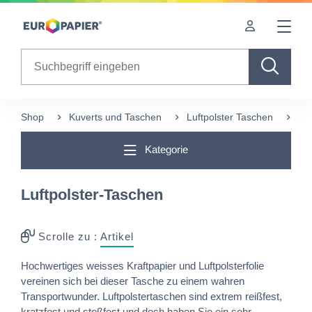
Table Of Content
Diese Produkte könnten Sie auch interessieren
sr.skip-to.main-content
sr.skip-to.table-of-contents
sr.skip-to.main-navigation
Search
Shop
Kuverts und Taschen
Luftpolster Taschen
Luf
Kategorie
Luftpolster-Taschen
Scrolle zu :
Artikel
Hochwertiges weisses Kraftpapier und Luftpolsterfolie
vereinen sich bei dieser Tasche zu einem wahren
Transportwunder. Luftpolstertaschen sind extrem reißfest,
kratzfest und stoßfest und doch haben Sie ein sehr