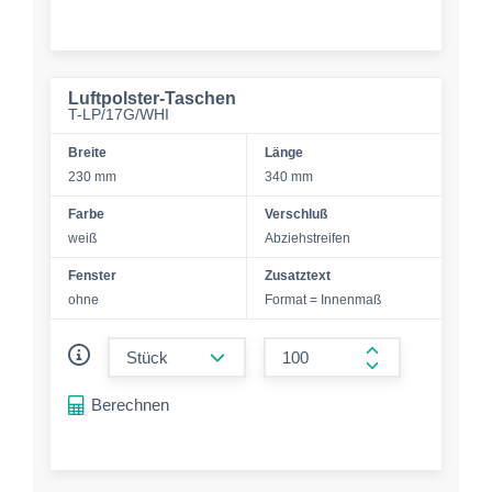
Luftpolster-Taschen
T-LP/17G/WHI
Breite
Länge
230 mm
340 mm
Farbe
Verschluß
weiß
Abziehstreifen
Fenster
Zusatztext
ohne
Format = Innenmaß
form.decrease-amount
form.increase-a
Berechnen