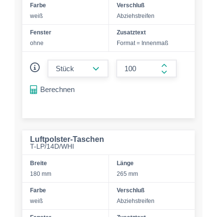
Farbe
Verschluß
weiß
Abziehstreifen
Fenster
Zusatztext
ohne
Format = Innenmaß
form.decrease-amount
form.increase-a
Berechnen
Luftpolster-Taschen
T-LP/14D/WHI
Breite
Länge
180 mm
265 mm
Farbe
Verschluß
weiß
Abziehstreifen