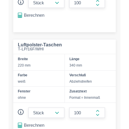
form.increase-a
Berechnen
Luftpolster-Taschen
T-LP/16F/WHI
Breite
Länge
220 mm
340 mm
Farbe
Verschluß
weiß
Abziehstreifen
Fenster
Zusatztext
ohne
Format = Innenmaß
form.decrease-amount
form.increase-a
Berechnen