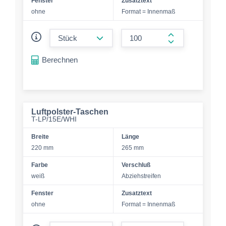
Fenster
Zusatztext
ohne
Format = Innenmaß
form.decrease-amount
form.increase-a
Berechnen
Luftpolster-Taschen
T-LP/15E/WHI
Breite
Länge
220 mm
265 mm
Farbe
Verschluß
weiß
Abziehstreifen
Fenster
Zusatztext
ohne
Format = Innenmaß
form.decrease-amount