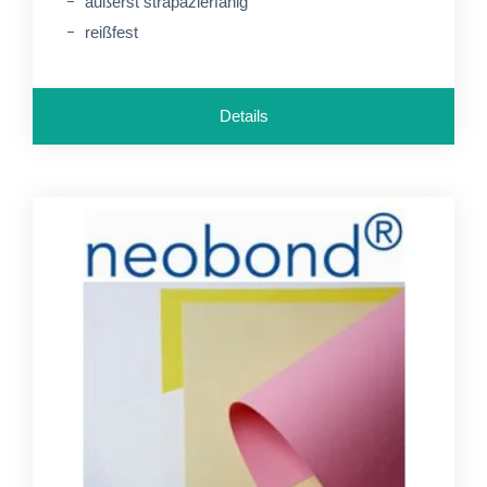
äußerst strapazierfähig
reißfest
Details