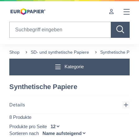
Table Of Content
sr.skip-to.main-content
sr.skip-to.table-of-contents
sr.skip-to.main-navigation
Search
Shop
SD- und synthetische Papiere
Synthetische Papie
Kategorie
Synthetische Papiere
Details
8 Produkte
Produkte pro Seite
Sortieren nach