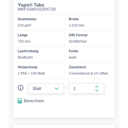
Yupo® Tako
WKFS340/1020X720
Grammatur
Breite
220 g/m²
1.020 mm
Länge
DIN Format
720 mm
Großformat
Laufrichtung
Farbe
Breitbahn
weiß
Verpackung
Zusatztext
1 PAK = 100 Blatt
Conventional & UV offset
form.decrease-amount
form.increase-a
Berechnen