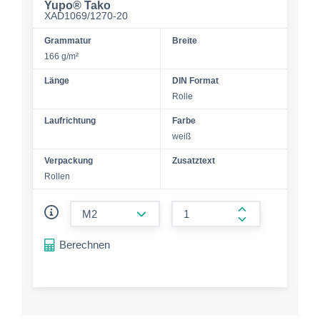
Yupo® Tako
XAD1069/1270-20
Grammatur
Breite
166 g/m²
Länge
DIN Format
Rolle
Laufrichtung
Farbe
weiß
Verpackung
Zusatztext
Rollen
form.decrease-amount
form.increase-a
Berechnen