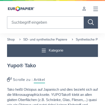
Table Of Content
Diese Produkte könnten Sie auch interessieren
sr.skip-to.main-content
sr.skip-to.table-of-contents
sr.skip-to.main-navigation
Search
Shop
SD- und synthetische Papiere
Synthetische Papie
Kategorie
Yupo® Tako
Scrolle zu :
Artikel
Tako heißt Oktopus auf Japanisch und dies bezieht sich auf
die Mikrosaugnapfrückseite. YUPOTako® klebt an allen
glatten Oberflächen (z.B. Schränke, Glas, Fliesen,...) quasi
wie ein Oktopus und nutzt dabei keinen Klebstoff und