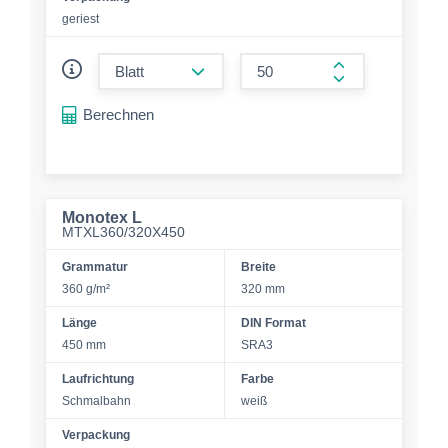
geriest
form.decrease-amount
form.increase-a
Berechnen
Monotex L
MTXL360/320X450
Grammatur
Breite
360 g/m²
320 mm
Länge
DIN Format
450 mm
SRA3
Laufrichtung
Farbe
Schmalbahn
weiß
Verpackung