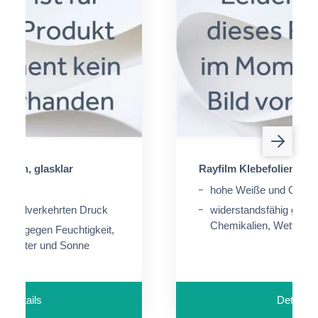
folien, glasklar
Rayfilm Klebefolien, we
reich
hohe Weiße und Opazit
spiegelverkehrten Druck
widerstandsfähig gegen
Chemikalien, Wetter u
fähig gegen Feuchtigkeit,
, Wetter und Sonne
Details
Details