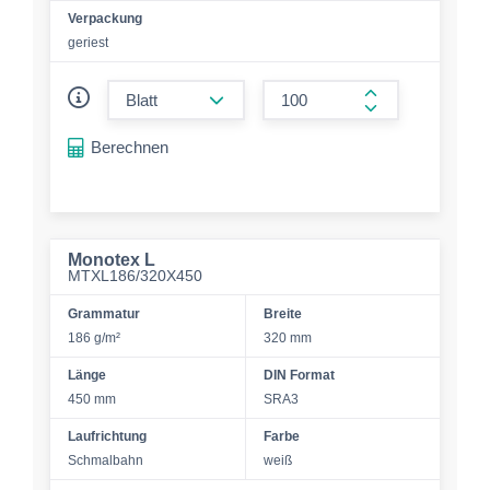
Verpackung
geriest
form.decrease-amount
form.increase-a
Berechnen
Monotex L
MTXL186/320X450
Grammatur
Breite
186 g/m²
320 mm
Länge
DIN Format
450 mm
SRA3
Laufrichtung
Farbe
Schmalbahn
weiß