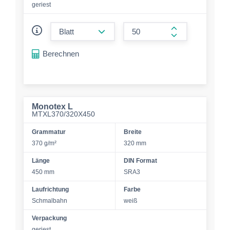
geriest
form.decrease-amount
form.increase-a
Berechnen
Monotex L
MTXL370/320X450
Grammatur
Breite
370 g/m²
320 mm
Länge
DIN Format
450 mm
SRA3
Laufrichtung
Farbe
Schmalbahn
weiß
Verpackung
geriest