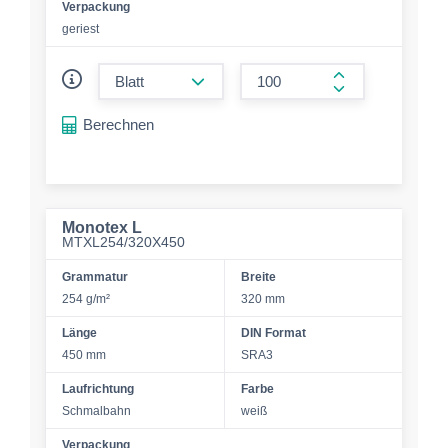
Verpackung
geriest
form.decrease-amount
form.increase-a
Berechnen
Monotex L
MTXL254/320X450
Grammatur
Breite
254 g/m²
320 mm
Länge
DIN Format
450 mm
SRA3
Laufrichtung
Farbe
Schmalbahn
weiß
Verpackung