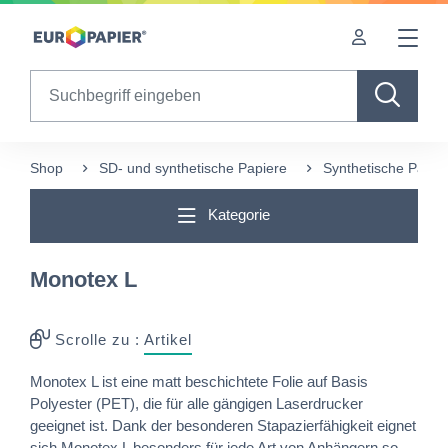
Table Of Content
Diese Produkte könnten Sie auch interessieren
sr.skip-to.main-content
sr.skip-to.table-of-contents
sr.skip-to.main-navigation
Search
Shop
SD- und synthetische Papiere
Synthetische Papie
Kategorie
Monotex L
Scrolle zu :
Artikel
Monotex L ist eine matt beschichtete Folie auf Basis
Polyester (PET), die für alle gängigen Laserdrucker
geeignet ist. Dank der besonderen Stapazierfähigkeit eignet
sich Monotex L besonders für jede Art von Anhängern so