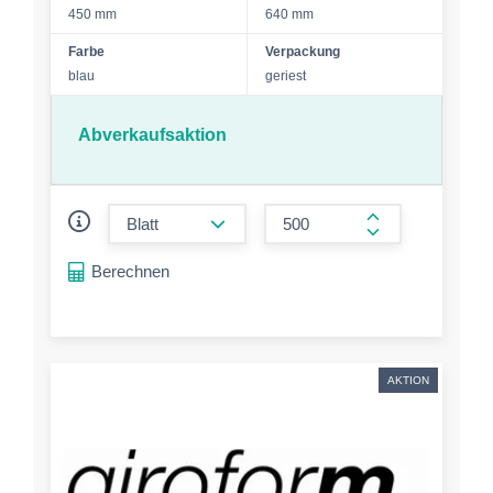
450 mm
640 mm
Farbe
Verpackung
blau
geriest
Abverkaufsaktion
form.decrease-amount
form.increase-a
Berechnen
AKTION