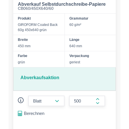
Abverkauf Selbstdurchschreibe-Papiere
CB060/450X640/60
Produkt
Grammatur
GIROFORM Coated Back
60 g/m²
60g 450x640 grün
Breite
Länge
450 mm
640 mm
Farbe
Verpackung
grün
geriest
Abverkaufsaktion
form.decrease-amount
form.increase-a
Berechnen