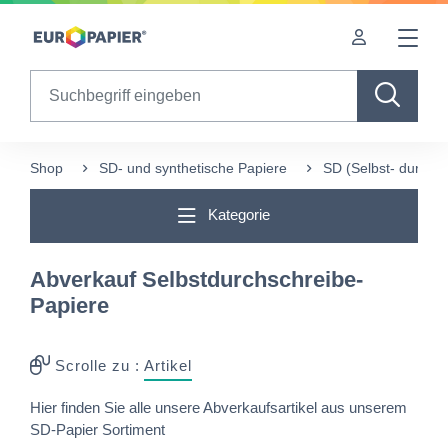
Table Of Content
sr.skip-to.main-content
sr.skip-to.table-of-contents
sr.skip-to.main-navigation
Search
Shop
SD- und synthetische Papiere
SD (Selbst- durchs
Kategorie
Abverkauf Selbstdurchschreibe-
Papiere
Scrolle zu :
Artikel
Hier finden Sie alle unsere Abverkaufsartikel aus unserem
SD-Papier Sortiment