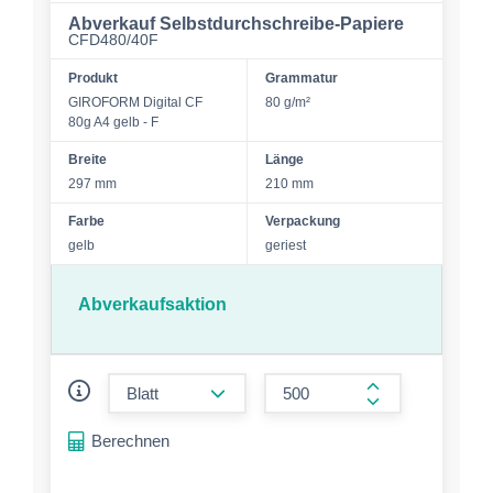
Abverkauf Selbstdurchschreibe-Papiere
CFD480/40F
Produkt
Grammatur
GIROFORM Digital CF
80 g/m²
80g A4 gelb - F
Breite
Länge
297 mm
210 mm
Farbe
Verpackung
gelb
geriest
Abverkaufsaktion
form.decrease-amount
form.increase-a
Berechnen