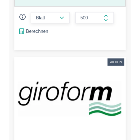
form.decrease-amount
form.increase-a
Berechnen
AKTION