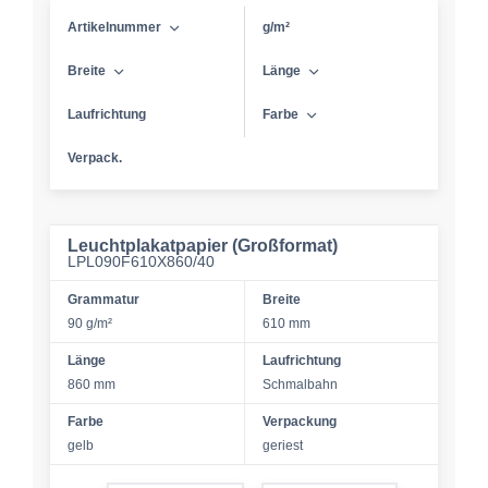
Artikelnummer
g/m²
Breite
Länge
Laufrichtung
Farbe
Verpack.
Leuchtplakatpapier (Großformat)
LPL090F610X860/40
Grammatur
Breite
90 g/m²
610 mm
Länge
Laufrichtung
860 mm
Schmalbahn
Farbe
Verpackung
gelb
geriest
form.decrease-amount