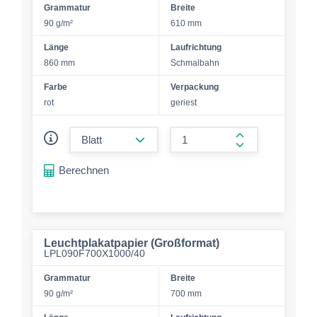
Grammatur
Breite
90 g/m²
610 mm
Länge
Laufrichtung
860 mm
Schmalbahn
Farbe
Verpackung
rot
geriest
form.decrease-amount
form.increase-a
Berechnen
Leuchtplakatpapier (Großformat)
LPL090F700X1000/40
Grammatur
Breite
90 g/m²
700 mm