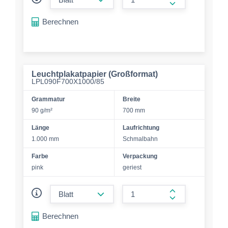
form.increase-a
Berechnen
Leuchtplakatpapier (Großformat)
LPL090F700X1000/85
Grammatur
Breite
90 g/m²
700 mm
Länge
Laufrichtung
1.000 mm
Schmalbahn
Farbe
Verpackung
pink
geriest
form.decrease-amount
form.increase-a
Berechnen