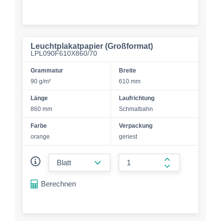
Leuchtplakatpapier (Großformat)
LPL090F610X860/70
Grammatur
Breite
90 g/m²
610 mm
Länge
Laufrichtung
860 mm
Schmalbahn
Farbe
Verpackung
orange
geriest
form.decrease-amount
form.increase-a
Berechnen