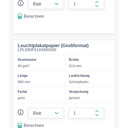
form.increase-a
Berechnen
Leuchtplakatpapier (Großformat)
LPL090F610X860/60
Grammatur
Breite
90 g/m²
610 mm
Länge
Laufrichtung
860 mm
Schmalbahn
Farbe
Verpackung
grün
geriest
form.decrease-amount
form.increase-a
Berechnen