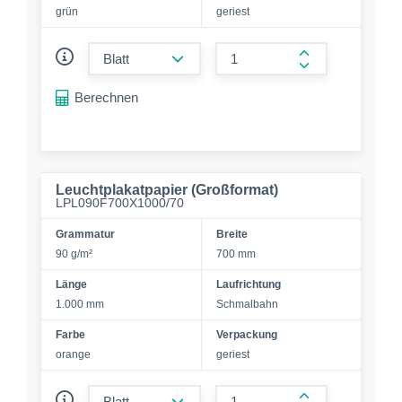
grün
geriest
form.decrease-amount
form.increase-a
Berechnen
Leuchtplakatpapier (Großformat)
LPL090F700X1000/70
Grammatur
Breite
90 g/m²
700 mm
Länge
Laufrichtung
1.000 mm
Schmalbahn
Farbe
Verpackung
orange
geriest
form.decrease-amount