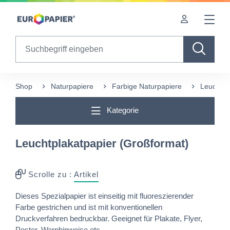
Table Of Content
sr.skip-to.main-content
sr.skip-to.table-of-contents
sr.skip-to.main-navigation
Search
Shop
Naturpapiere
Farbige Naturpapiere
Leuchtpl
Kategorie
Leuchtplakatpapier (Großformat)
Scrolle zu :
Artikel
Dieses Spezialpapier ist einseitig mit fluoreszierender
Farbe gestrichen und ist mit konventionellen
Druckverfahren bedruckbar. Geeignet für Plakate, Flyer,
Poster, Warnhinweise etc.