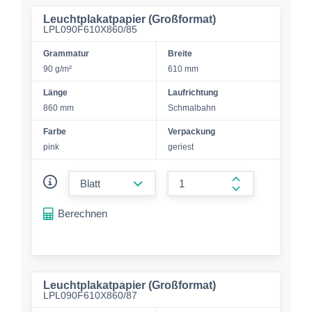
Leuchtplakatpapier (Großformat)
LPL090F610X860/85
Grammatur
Breite
90 g/m²
610 mm
Länge
Laufrichtung
860 mm
Schmalbahn
Farbe
Verpackung
pink
geriest
form.decrease-amount
form.increase-a
Berechnen
Leuchtplakatpapier (Großformat)
LPL090F610X860/87