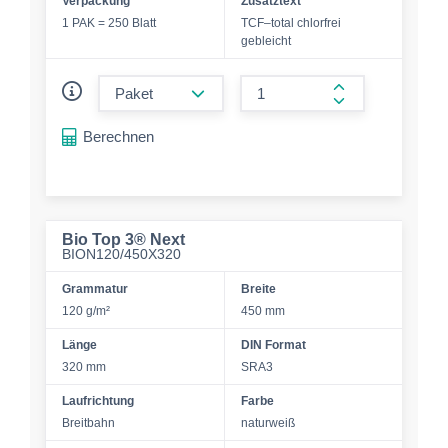
Verpackung
Zusatztext
1 PAK = 250 Blatt
TCF–total chlorfrei
gebleicht
form.decrease-amount
form.increase-a
Berechnen
Bio Top 3® Next
BION120/450X320
Grammatur
Breite
120 g/m²
450 mm
Länge
DIN Format
320 mm
SRA3
Laufrichtung
Farbe
Breitbahn
naturweiß