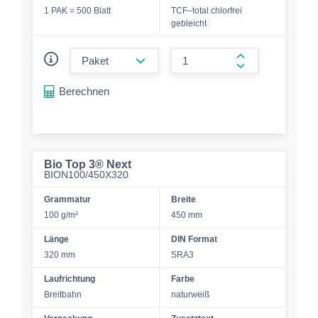
1 PAK = 500 Blatt
TCF–total chlorfrei
gebleicht
form.decrease-amount
form.increase-a
Berechnen
Bio Top 3® Next
BION100/450X320
Grammatur
Breite
100 g/m²
450 mm
Länge
DIN Format
320 mm
SRA3
Laufrichtung
Farbe
Breitbahn
naturweiß