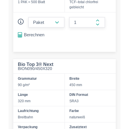
1 PAK = 500 Blatt
TCF–total chlorfrei
gebleicht
form.decrease-amount
form.increase-a
Berechnen
Bio Top 3® Next
BION090/450X320
Grammatur
Breite
90 g/m²
450 mm
Länge
DIN Format
320 mm
SRA3
Laufrichtung
Farbe
Breitbahn
naturweiß
Verpackung
Zusatztext