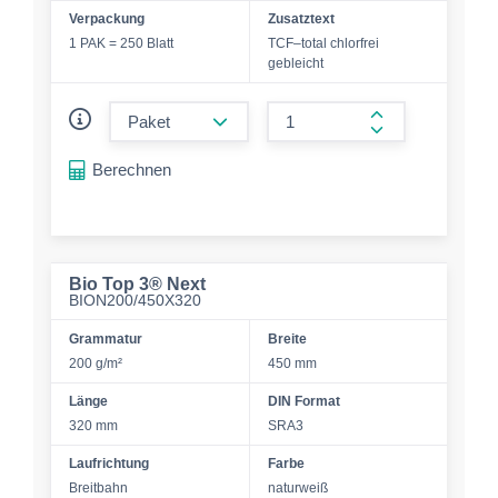
Verpackung
Zusatztext
1 PAK = 250 Blatt
TCF–total chlorfrei
gebleicht
form.decrease-amount
form.increase-a
Berechnen
Bio Top 3® Next
BION200/450X320
Grammatur
Breite
200 g/m²
450 mm
Länge
DIN Format
320 mm
SRA3
Laufrichtung
Farbe
Breitbahn
naturweiß