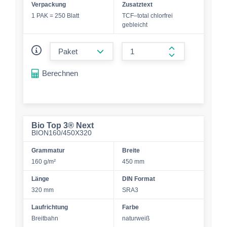
Verpackung
Zusatztext
1 PAK = 250 Blatt
TCF–total chlorfrei
gebleicht
form.decrease-amount
form.increase-a
Berechnen
Bio Top 3® Next
BION160/450X320
Grammatur
Breite
160 g/m²
450 mm
Länge
DIN Format
320 mm
SRA3
Laufrichtung
Farbe
Breitbahn
naturweiß