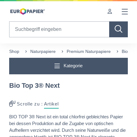
Table Of Content
Ergänzende Produkte
sr.skip-to.main-content
sr.skip-to.table-of-contents
sr.skip-to.main-navigation
Search
Shop
Naturpapiere
Premium Naturpapiere
Bio Top
Kategorie
Bio Top 3® Next
Scrolle zu :
Artikel
BIO TOP 3® Next ist ein total chlorfrei gebleichtes Papier
bei dessen Produktion auf die Zugabe von optischen
Aufhellern verzichtet wird. Durch seine Naturweiße und die
angenehme Haptik ist BIO TOP 3® Next für elegante,