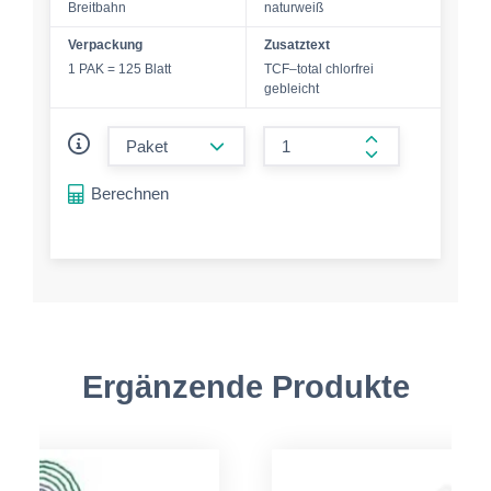
Breitbahn
naturweiß
Verpackung
Zusatztext
1 PAK = 125 Blatt
TCF–total chlorfrei
gebleicht
form.decrease-amount
form.increase-a
Berechnen
Ergänzende Produkte