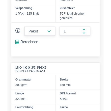
Verpackung
Zusatztext
1 PAK = 125 Blatt
TCF–total chlorfrei
gebleicht
form.decrease-amount
form.increase-a
Berechnen
Bio Top 3® Next
BION300/450X320
Grammatur
Breite
300 g/m²
450 mm
Länge
DIN Format
320 mm
SRA3
Laufrichtung
Farbe