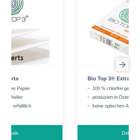
Kuverts
Bio Top 3® Extra
bleichtes Papier
100 % chlorfrei gebleic
e Aufheller
produziert in Österreic
pier erhältlich
keine optischen Aufhell
Details
Details