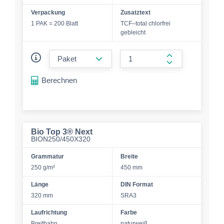
Verpackung
Zusatztext
1 PAK = 200 Blatt
TCF–total chlorfrei
gebleicht
form.decrease-amount
form.increase-a
Berechnen
Bio Top 3® Next
BION250/450X320
Grammatur
Breite
250 g/m²
450 mm
Länge
DIN Format
320 mm
SRA3
Laufrichtung
Farbe
Breitbahn
naturweiß