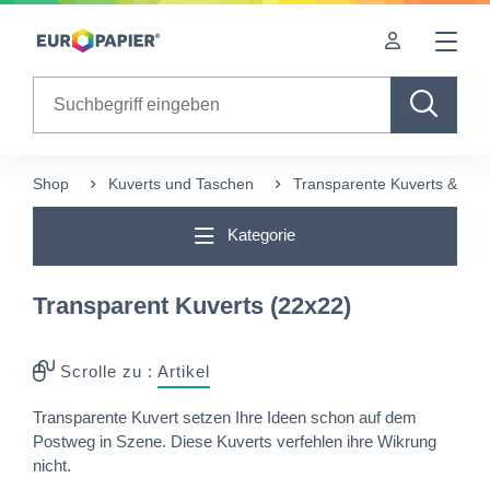
Table Of Content
Diese Produkte könnten Sie auch interessieren
sr.skip-to.main-content
sr.skip-to.table-of-contents
sr.skip-to.main-navigation
Search
Shop
Kuverts und Taschen
Transparente Kuverts & Tas
Kategorie
Transparent Kuverts (22x22)
Scrolle zu :
Artikel
Transparente Kuvert setzen Ihre Ideen schon auf dem
Postweg in Szene. Diese Kuverts verfehlen ihre Wikrung
nicht.