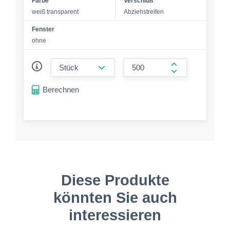
Farbe
Verschluß
weiß transparent
Abziehstreifen
Fenster
ohne
form.decrease-amount
form.increase-a
Berechnen
Diese Produkte
könnten Sie auch
interessieren