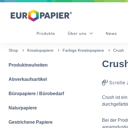
Table Of Content
Ergänzende Produkte
Diese Produkte könnten Sie auch interessieren
sr.skip-to.main-content
sr.skip-to.table-of-contents
sr.skip-to.main-navigation
Produkte
Über uns
News
Shop
Kreativpapiere
Farbige Kreativpapiere
Crush
Crus
Produktneuheiten
Abverkaufsartikel
Scrolle 
Büropapiere / Bürobedarf
Crush ist ei
durchgefärbt
Naturpapiere
Bei der Prod
Gestrichene Papiere
agrarindustri