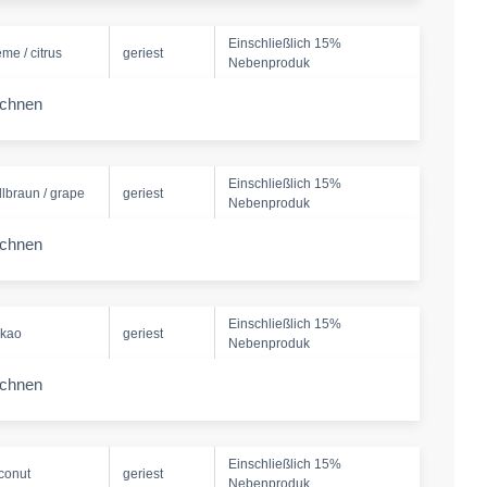
Einschließlich 15%
eme / citrus
geriest
Nebenproduk
echnen
-amount
Einschließlich 15%
llbraun / grape
geriest
Nebenproduk
echnen
-amount
Einschließlich 15%
kao
geriest
Nebenproduk
echnen
-amount
Einschließlich 15%
conut
geriest
Nebenproduk