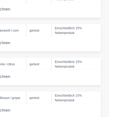
echnen
-amount
Einschließlich 15%
turweiß / corn
geriest
Nebenproduk
echnen
-amount
Einschließlich 15%
eme / citrus
geriest
Nebenproduk
echnen
-amount
Einschließlich 15%
llbraun / grape
geriest
Nebenproduk
echnen
-amount