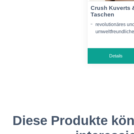
Crush Kuverts 
Taschen
revolutionäres un
umweltfreundlich
Naturpapier
unverwechselbar
Papieroberfläche
Details
und Farben
Kuverts erhältlich
Diese Produkte kön