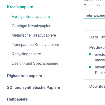
Haselnuss, L
Kreativpapiere
mehr anzei
Farbige Kreativpapiere
Geprägte Kreativpapiere
Metallische Kreativpapiere
Detaili
Transparente Kreativpapiere
Produkt
Recyclingpapiere
revolu
umwel
Design- und Spezialpapiere
unver
Papie
Digitaldruckpapiere
Downlo
SD- und synthetische Papiere
Haftpapiere