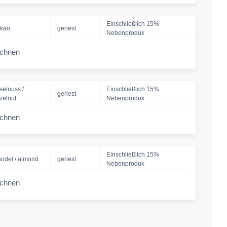
Einschließlich 15%
kao
geriest
Nebenproduk
echnen
-amount
selnuss /
Einschließlich 15%
geriest
zelnut
Nebenproduk
echnen
-amount
Einschließlich 15%
ndel / almond
geriest
Nebenproduk
echnen
-amount