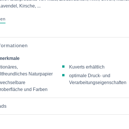
avendel, Kirsche, ...
gen
nformationen
merkmale
tionäres,
Kuverts erhältlich
tfreundliches Naturpapier
optimale Druck- und
wechselbare
Verarbeitungseigenschaften
roberfläche und Farben
ads