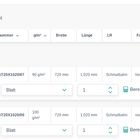
el
lnummer
g/m²
Breite
Länge
LR
F
/720X1020/07
90 g/m²
720 mm
1.020 mm
Schmalbahn
he
form.decrease-amount
Ber
form.increase
100
/720X1020/00
720 mm
1.020 mm
Schmalbahn
na
g/m²
form.decrease-amount
Ber
form.increase