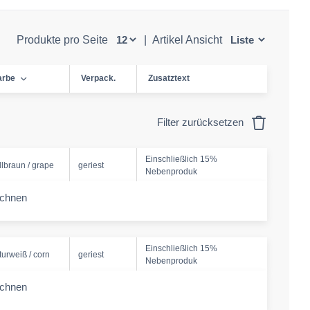
Produkte pro Seite
|
Artikel Ansicht
arbe
Verpack.
Zusatztext
Filter zurücksetzen
Einschließlich 15%
llbraun / grape
geriest
Nebenproduk
echnen
-amount
Einschließlich 15%
turweiß / corn
geriest
Nebenproduk
echnen
-amount