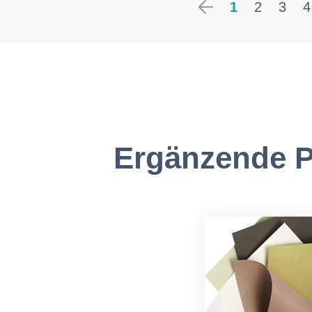
1
2
3
4
Ergänzende P