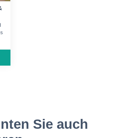
&
d
es
e
nten Sie auch