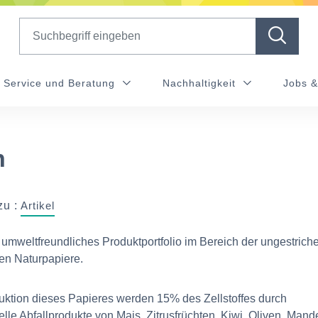
Search
Service und Beratung
Nachhaltigkeit
Jobs &
h
zu :
Artikel
n umweltfreundliches Produktportfolio im Bereich der ungestrich
en Naturpapiere.
uktion dieses Papieres werden 15% des Zellstoffes durch
elle Abfallprodukte von Mais, Zitrusfrüchten, Kiwi, Oliven, Mande