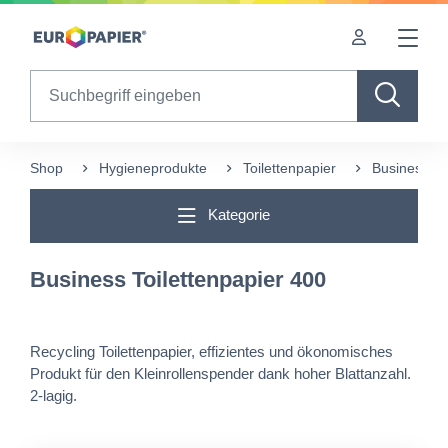
Table Of Content
sr.skip-to.main-content
sr.skip-to.table-of-contents
sr.skip-to.main-navigation
Search
Shop
Hygieneprodukte
Toilettenpapier
Business To
Kategorie
Business Toilettenpapier 400
Recycling Toilettenpapier, effizientes und ökonomisches
Produkt für den Kleinrollenspender dank hoher Blattanzahl.
2-lagig.