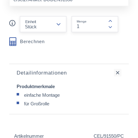
form.decrease-amount
Einheit
Menge
form.increas
Berechnen
Detailinformationen
Produktmerkmale
einfache Montage
für Großrolle
Artikelnummer
CEL/91550/PC