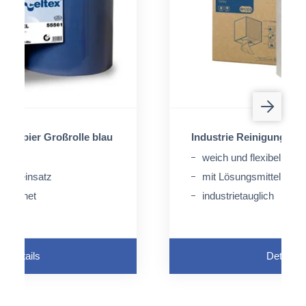
chpapier Großrolle blau
Industrie Reinigungstu
weich und flexibel
erbeeinsatz
mit Lösungsmittel eins
geeignet
industrietauglich
Details
Details