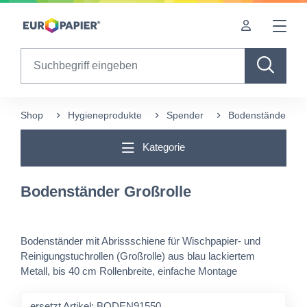
Table Of Content
Ergänzende Produkte
sr.skip-to.main-content
sr.skip-to.table-of-contents
sr.skip-to.main-navigation
Search
Shop
Hygieneprodukte
Spender
Bodenständer Gro
Kategorie
Bodenständer Großrolle
Bodenständer mit Abrissschiene für Wischpapier- und
Reinigungstuchrollen (Großrolle) aus blau lackiertem
Metall, bis 40 cm Rollenbreite, einfache Montage
ersetzt Artikel: BODEN91550