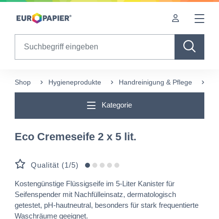
Table Of Content
sr.skip-to.main-content
sr.skip-to.table-of-contents
sr.skip-to.main-navigation
Search
Shop
Hygieneprodukte
Handreinigung & Pflege
Eco
Kategorie
Eco Cremeseife 2 x 5 lit.
Qualität (1/5)
Kostengünstige Flüssigseife im 5-Liter Kanister für
Seifenspender mit Nachfülleinsatz, dermatologisch
getestet, pH-hautneutral, besonders für stark frequentierte
Waschräume geeignet.