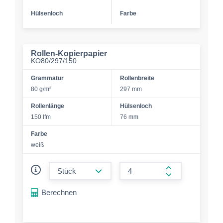
Hülsenloch
Farbe
Rollen-Kopierpapier
KO80/297/150
Grammatur
Rollenbreite
80 g/m²
297 mm
Rollenlänge
Hülsenloch
150 lfm
76 mm
Farbe
weiß
form.decrease-amount
form.increase-a
Berechnen