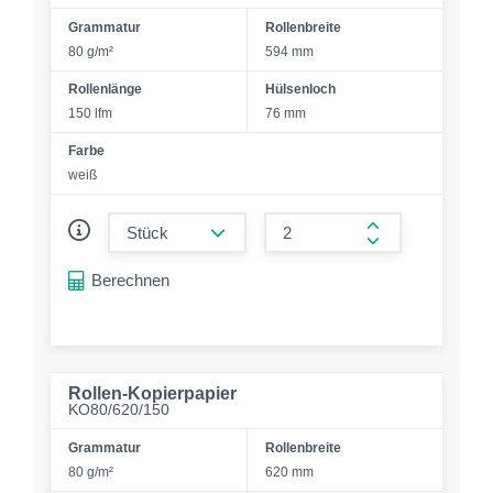
Grammatur
Rollenbreite
80 g/m²
594 mm
Rollenlänge
Hülsenloch
150 lfm
76 mm
Farbe
weiß
form.decrease-amount
form.increase-a
Berechnen
Rollen-Kopierpapier
KO80/620/150
Grammatur
Rollenbreite
80 g/m²
620 mm