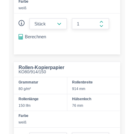
Farbe
weiß
form.decrease-amount
form.increase-a
Berechnen
Rollen-Kopierpapier
KO80/914/150
Grammatur
Rollenbreite
80 g/m²
914 mm
Rollenlänge
Hülsenloch
150 lfm
76 mm
Farbe
weiß
form.decrease-amount