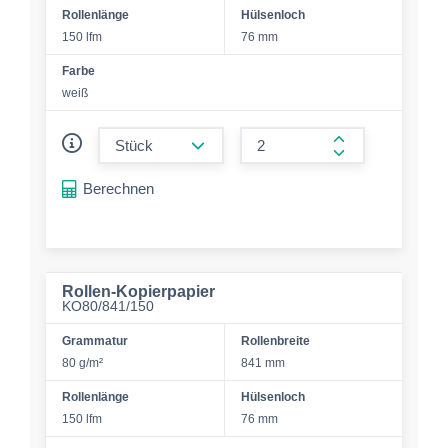
Rollenlänge
Hülsenloch
150 lfm
76 mm
Farbe
weiß
form.decrease-amount
form.increase-a
Berechnen
Rollen-Kopierpapier
KO80/841/150
Grammatur
Rollenbreite
80 g/m²
841 mm
Rollenlänge
Hülsenloch
150 lfm
76 mm