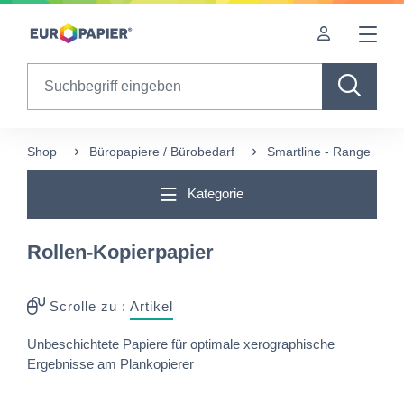
Table Of Content
sr.skip-to.main-content
sr.skip-to.table-of-contents
sr.skip-to.main-navigation
Search
Shop
Büropapiere / Bürobedarf
Smartline - Range
Kategorie
Rollen-Kopierpapier
Scrolle zu :
Artikel
Unbeschichtete Papiere für optimale xerographische
Ergebnisse am Plankopierer