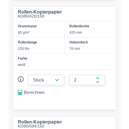
Rollen-Kopierpapier
KO80/420/150
Grammatur
Rollenbreite
80 g/m²
420 mm
Rollenlänge
Hülsenloch
150 lfm
76 mm
Farbe
weiß
form.decrease-amount
form.increase-a
Berechnen
Rollen-Kopierpapier
KO80/594/150