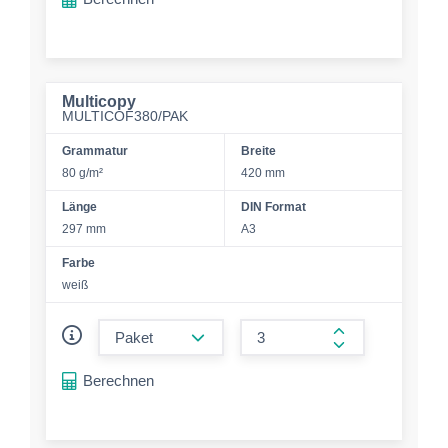
Multicopy
MULTICOF380/PAK
Grammatur
Breite
80 g/m²
420 mm
Länge
DIN Format
297 mm
A3
Farbe
weiß
form.decrease-amount
form.increase-a
Berechnen