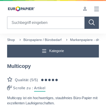
Table Of Content
sr.skip-to.main-content
sr.skip-to.table-of-contents
sr.skip-to.main-navigation
Search
Shop
Büropapiere / Bürobedarf
Markenpapiere - divers
Kategorie
Multicopy
Qualität (5/5)
Scrolle zu :
Artikel
Multicopy ist ein hochwertiges, staubfreies Büro-Papier mit
exzellenten Laufeigenschaften.