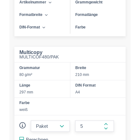
Artikelnummer
Grammgewicht
Formatbreite
Formatlänge
DIN-Format
Farbe
Multicopy
MULTICOF480/PAK
Grammatur
Breite
80 g/m²
210 mm
Länge
DIN Format
297 mm
A4
Farbe
weiß
form.decrease-amount
form.increase-a
Berechnen