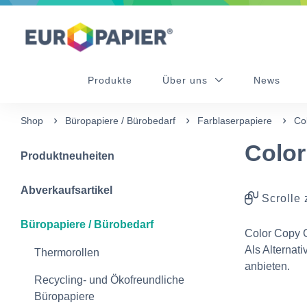
Table Of Content
Diese Produkte könnten Sie auch interessieren
sr.skip-to.main-content
sr.skip-to.table-of-contents
sr.skip-to.main-navigation
Produkte
Über uns
News
Shop
Büropapiere / Bürobedarf
Farblaserpapiere
Co
Color
Produktneuheiten
Abverkaufsartikel
Scrolle 
Büropapiere / Bürobedarf
Color Copy C
Als Alternat
Thermorollen
anbieten.
Recycling- und Ökofreundliche
Büropapiere