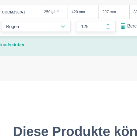
250 g/m²
420 mm
297 mm
A
CCCM250/A3
form.decrease-amount
Ber
form.increase
kaufsaktion
Diese Produkte kön