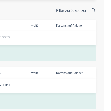
Filter zurücksetzen
4
weiß
Kartons auf Paletten
echnen
-amount
4
weiß
Kartons auf Paletten
echnen
-amount