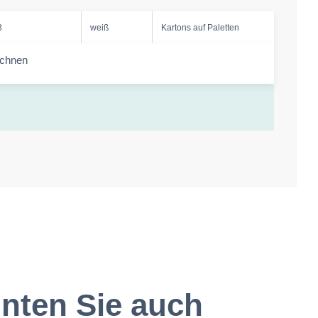
3
weiß
Kartons auf Paletten
echnen
-amount
nten Sie auch