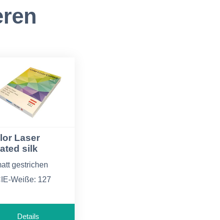
eren
lor Laser
ated silk
att gestrichen
IE-Weiße: 127
roße Auswahl an
ormaten und
Details
rammaturen