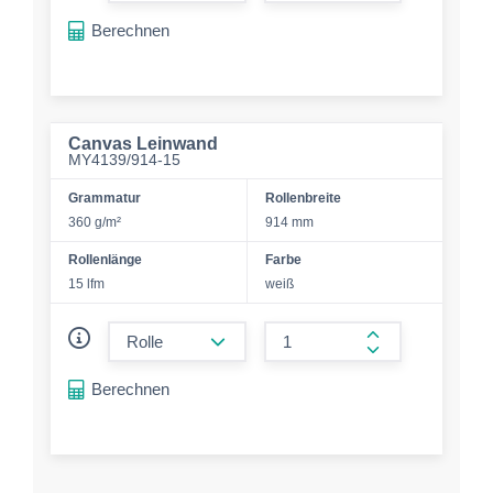
Berechnen
Canvas Leinwand
MY4139/914-15
Grammatur
Rollenbreite
360 g/m²
914 mm
Rollenlänge
Farbe
15 lfm
weiß
form.decrease-amount
form.increase-a
Berechnen