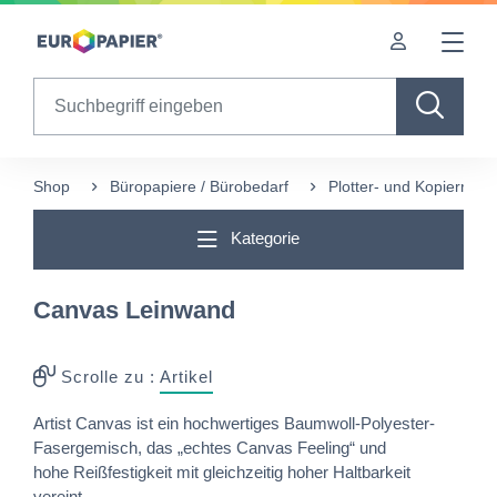
Table Of Content
Diese Produkte könnten Sie auch interessieren
sr.skip-to.main-content
sr.skip-to.table-of-contents
sr.skip-to.main-navigation
Search
Shop
Büropapiere / Bürobedarf
Plotter- und Kopierrolle
Kategorie
Canvas Leinwand
Scrolle zu :
Artikel
Artist Canvas ist ein hochwertiges Baumwoll-Polyester-
Fasergemisch, das „echtes Canvas Feeling“ und
hohe Reißfestigkeit mit gleichzeitig hoher Haltbarkeit
vereint.