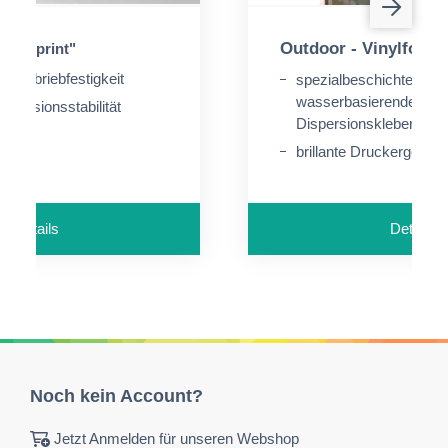
Outdoor - Vinylfolie
"frontprint"
nd Abriebfestigkeit
spezialbeschichtet, mit
wasserbasierendem Pol
imensionsstabilität
Dispersionskleber
brillante Druckergebni
Details
Details
Noch kein Account?
Jetzt Anmelden für unseren Webshop