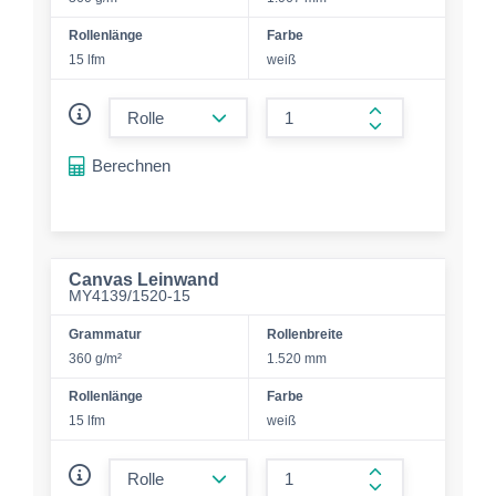
Rollenlänge
Farbe
15 lfm
weiß
form.decrease-amount
form.increase-a
Berechnen
Canvas Leinwand
MY4139/1520-15
Grammatur
Rollenbreite
360 g/m²
1.520 mm
Rollenlänge
Farbe
15 lfm
weiß
form.decrease-amount
form.increase-a