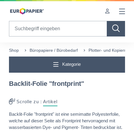
Table Of Content
Diese Produkte könnten Sie auch interessieren
sr.skip-to.main-content
sr.skip-to.table-of-contents
sr.skip-to.main-navigation
Search
Shop
Büropapiere / Bürobedarf
Plotter- und Kopierrolle
Kategorie
Backlit-Folie "frontprint"
Scrolle zu :
Artikel
Backlit-Folie "frontprint" ist eine semimatte Polyesterfolie,
welche auf dieser Seite als Frontprint hervorragend mit
wasserbasierten Dye- und Pigment- Tinten bedruckbar ist.