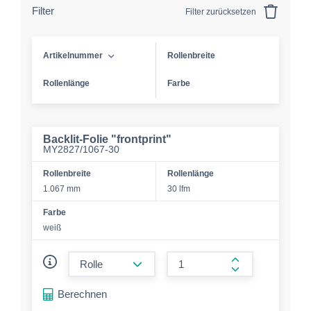
Filter
Filter zurücksetzen
Artikelnummer
Rollenbreite
Rollenlänge
Farbe
Backlit-Folie "frontprint"
MY2827/1067-30
Rollenbreite
Rollenlänge
1.067 mm
30 lfm
Farbe
weiß
form.decrease-amount
form.increase-a
Berechnen