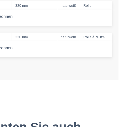
320 mm
naturweiß
Rollen
echnen
e-amount
220 mm
naturweiß
Rolle à 70 lfm
echnen
e-amount
nten Sie auch