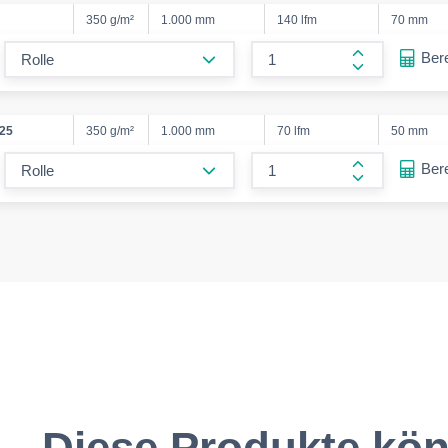
350 g/m²
1.000 mm
140 lfm
70 mm
form.decrease-amount
Ber
form.increas
25
350 g/m²
1.000 mm
70 lfm
50 mm
form.decrease-amount
Ber
form.increas
Diese Produkte kön