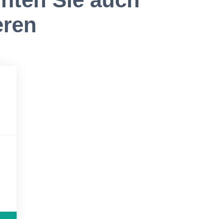
eren
100
eit