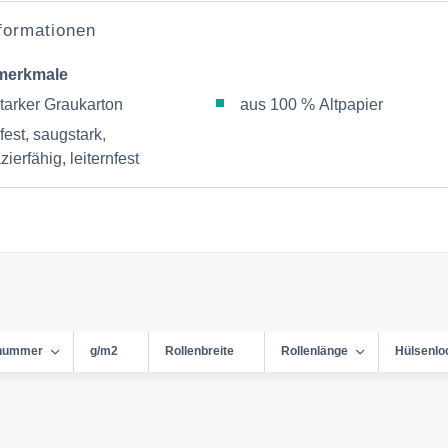
nformationen
merkmale
starker Graukarton
aus 100 % Altpapier
fest, saugstark,
zierfähig, leiternfest
lnummer
g/m2
Rollenbreite
Rollenlänge
Hülsenlo