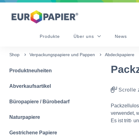
Table Of Content
Diese Produkte könnten Sie auch interessieren
sr.skip-to.main-content
sr.skip-to.table-of-contents
sr.skip-to.main-navigation
Produkte
Über uns
News
Shop
Verpackungspapiere und Pappen
Abdeckpapiere
Packz
Produktneuheiten
Abverkaufsartikel
Scrolle 
Büropapiere / Bürobedarf
Packzellulos
verwendet, w
Naturpapiere
Es ist tritt-
Gestrichene Papiere