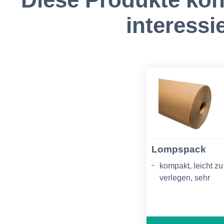
interessi
Lompspack
kompakt, leicht zu
verlegen, sehr
ökonomisch, aus 
% Altpapier
100 und 120 cm br