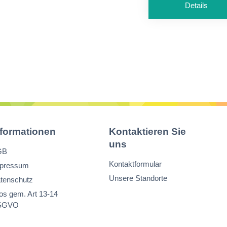
Details
in verschiedenen
Laufmetervariant
erhältlich
nformationen
Kontaktieren Sie
uns
GB
Kontaktformular
pressum
Unsere Standorte
tenschutz
fos gem. Art 13-14
SGVO