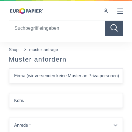
Table Of Content
sr.skip-to.main-content
sr.skip-to.table-of-contents
sr.skip-to.main-navigation
Search
Shop
muster-anfrage
Muster anfordern
Firma (wir versenden keine Muster an Privatpersonen)
Kdnr.
Anrede
*