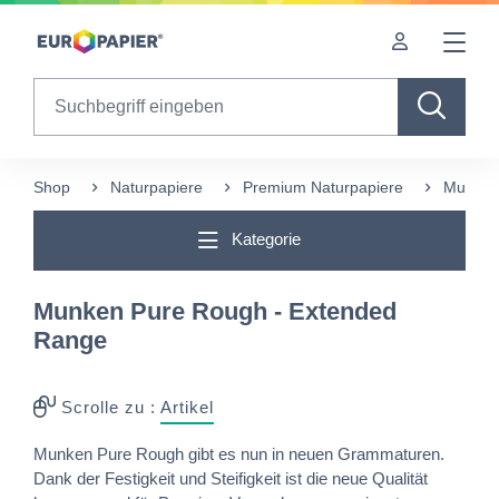
Table Of Content
Diese Produkte könnten Sie auch interessieren
sr.skip-to.main-content
sr.skip-to.table-of-contents
sr.skip-to.main-navigation
Search
Shop
Naturpapiere
Premium Naturpapiere
Munken
Kategorie
Munken Pure Rough - Extended
Range
Scrolle zu :
Artikel
Munken Pure Rough gibt es nun in neuen Grammaturen.
Dank der Festigkeit und Steifigkeit ist die neue Qualität