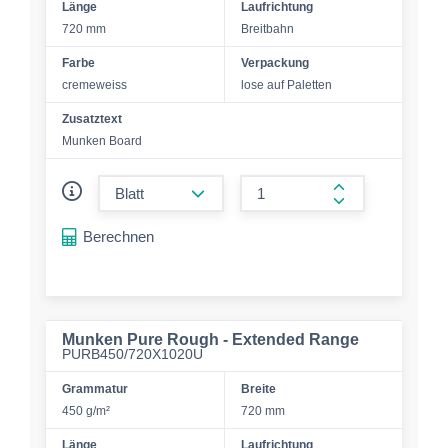
Länge
Laufrichtung
720 mm
Breitbahn
Farbe
Verpackung
cremeweiss
lose auf Paletten
Zusatztext
Munken Board
form.decrease-amount
form.increase-a
Berechnen
Munken Pure Rough - Extended Range
PURB450/720X1020U
Grammatur
Breite
450 g/m²
720 mm
Länge
Laufrichtung