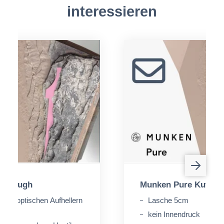
interessieren
e Rough
Munken Pure Kuvert
 von optischen Aufhellern
Lasche 5cm
kein Innendruck