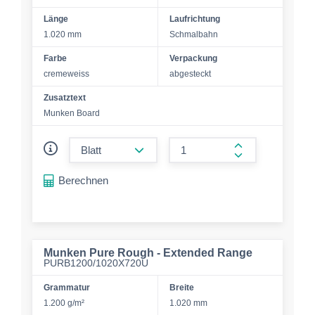
Länge
Laufrichtung
1.020 mm
Schmalbahn
Farbe
Verpackung
cremeweiss
abgesteckt
Zusatztext
Munken Board
form.decrease-amount
form.increase-a
Berechnen
Munken Pure Rough - Extended Range
PURB1200/1020X720U
Grammatur
Breite
1.200 g/m²
1.020 mm