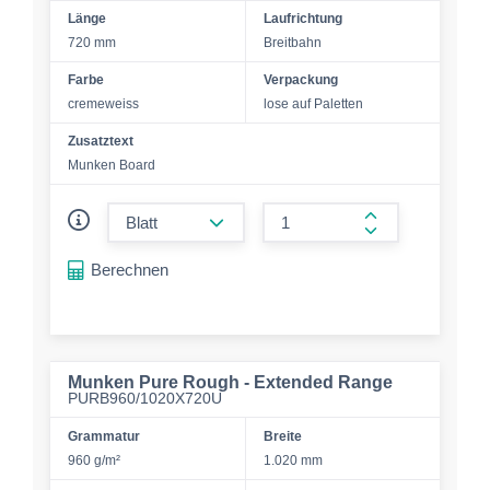
Länge
Laufrichtung
720 mm
Breitbahn
Farbe
Verpackung
cremeweiss
lose auf Paletten
Zusatztext
Munken Board
form.decrease-amount
form.increase-a
Berechnen
Munken Pure Rough - Extended Range
PURB960/1020X720U
Grammatur
Breite
960 g/m²
1.020 mm